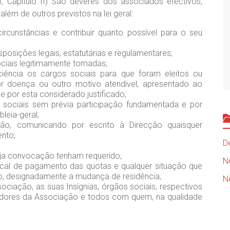
, Capítulo II) São deveres dos associados efectivos,
lém de outros previstos na lei geral:
rcunstâncias e contribuir quanto possível para o seu
isposições legais, estatutárias e regulamentares;
ociais legitimamente tomadas;
ciência os cargos sociais para que foram eleitos ou
 doença ou outro motivo atendível, apresentado ao
 por esta considerado justificado;
 sociais sem prévia participação fundamentada e por
leia-geral;
ção, comunicando por escrito à Direcção quaisquer
ento;
D
ja convocação tenham requerido;
N
local de pagamento das quotas e qualquer situação que
ão, designadamente a mudança de residência;
N
sociação, as suas Insígnias, órgãos sociais, respectivos
radores da Associação e todos com quem, na qualidade