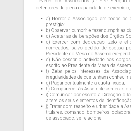
Deveres dos Associados (art.º 9º Secção II
detentores de plena capacidade de exercício, a
a) Honrar a Associação em todas as ci
prestígio;
b) Observar, cumprir e fazer cumprir as d
c) Acatar as deliberações dos Órgãos S
d) Exercer com dedicação, zelo e efi
nomeados, salvo pedido de escusa por
Presidente da Mesa da Assembleia-geral e
e) Não cessar a actividade nos cargos
escrito ao Presidente da Mesa da Assemb
f) Zelar pelos interesses da Associa
irregularidades de que tenham conhecim
g) Pagar pontualmente a quota fixada;
h) Comparecer às Assembleias-gerais cu
i) Comunicar por escrito à Direcção o 
altere os seus elementos de identificaç
j) Tratar com respeito e urbanidade a As
titulares, comando, bombeiros, colabo
de associado, se relacione.