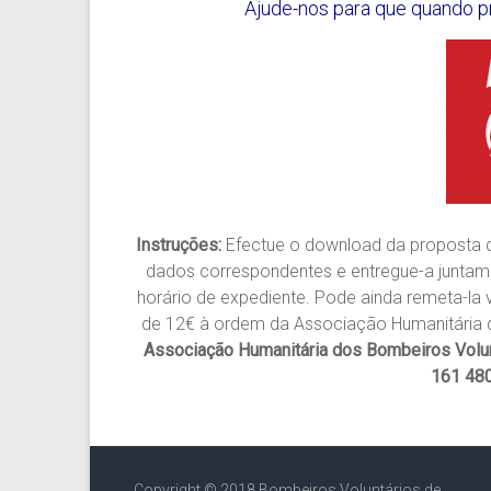
Ajude-nos para que quando p
Instruções:
Efectue o download da proposta d
dados correspondentes e entregue-a juntam
horário de expediente. Pode ainda remeta-la
de 12€ à ordem da Associação Humanitária d
Associação Humanitária dos Bombeiros Volu
161
48
Copyright © 2018 Bombeiros Voluntários de