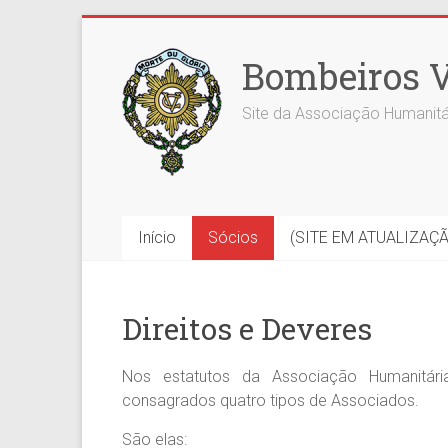
Skip
to
Bombeiros V
content
Site da Associação Humanitá
Início
Sócios
(SITE EM ATUALIZAÇ
Direitos e Deveres
Nos estatutos da Associação Humanitári
consagrados quatro tipos de Associados.
São elas: