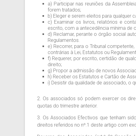
a) Participar nas reuniões da Assemblei
forem tratados;
b) Eleger e serem eleitos para qualquer c
c) Examinar os livros, relatórios e co
escrito, com a antecedência mínima de oi
d) Reclamar, perante o órgão social aut
Regulamentos.
e) Recorrer, para o Tribunal competente
contrárias à Lei, Estatutos ou Regulamen
f) Requerer, por escrito, certidão de qu
direito;
g) Propor a admissão de novos Associad
h) Receber os Estatutos e Cartão de As
i) Desistir da qualidade de associado, o q
2. Os associados só podem exercer os direi
quotas do trimestre anterior.
3. Os Associados Efectivos que tenham si
direitos referidos no nº.1 deste artigo com exc