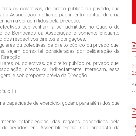
ares ou colectivas, de direito público ou privado, que
ns da Associação mediante pagamento pontual de uma
venham a ser admitidos pela Direcção;
s efectivos que venham a ser admitidos no Quadro de
o de Bombeiros da Associação e somente enquanto
os respectivos direitos e obrigações;
lares ou colectivas, de direito público ou privado que,
ens, sejam como tal consideradas por deliberação da
 Direcção;
1
lares ou colectivas, de direito público ou privado que,
2
ssociação, directa ou indirectamente, mereçam, essa
2
geral e sob proposta prévia da Direcção.
*
tulo II)
*
lena capacidade de exercício, gozam, para além dos que
armente estabelecidas, das regalias concedidas pela
 deliberados em Assembleia-geral sob proposta da