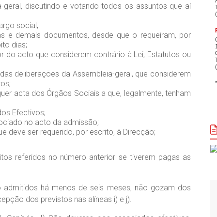
a-geral, discutindo e votando todos os assuntos que aí
argo social;
ntas e demais documentos, desde que o requeiram, por
to dias;
or do acto que considerem contrário à Lei, Estatutos ou
, das deliberações da Assembleia-geral, que considerem
tos;
alquer acta dos Órgãos Sociais a que, legalmente, tenham
os Efectivos;
sociado no acto da admissão;
ue deve ser requerido, por escrito, à Direcção;
tos referidos no número anterior se tiverem pagas as
do admitidos há menos de seis meses, não gozam dos
epção dos previstos nas alíneas i) e j).