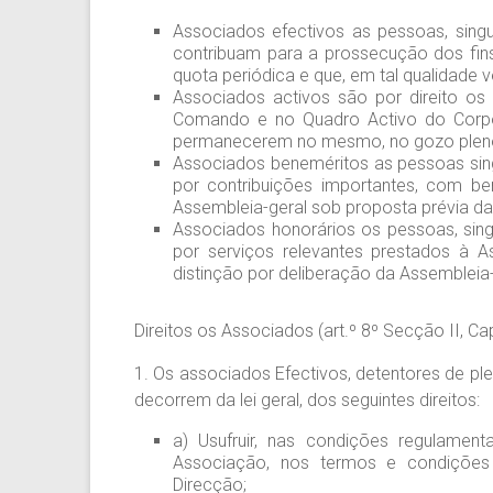
Associados efectivos as pessoas, singul
contribuam para a prossecução dos fi
quota periódica e que, em tal qualidade 
Associados activos são por direito o
Comando e no Quadro Activo do Corp
permanecerem no mesmo, no gozo pleno d
Associados beneméritos as pessoas singu
por contribuições importantes, com b
Assembleia-geral sob proposta prévia da
Associados honorários os pessoas, singu
por serviços relevantes prestados à A
distinção por deliberação da Assembleia-
Direitos os Associados (art.º 8º Secção II, Capí
1. Os associados Efectivos, detentores de p
decorrem da lei geral, dos seguintes direitos:
a) Usufruir, nas condições regulament
Associação, nos termos e condições
Direcção;