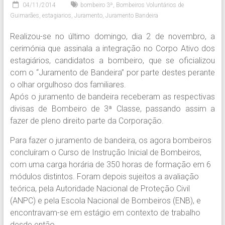
04/11/2014
bombeiro 3ª
,
Bombeiros Voluntários de
Guimarães
,
estagiarios
,
Juramento
,
Juramento Bandeira
Realizou-se no último domingo, dia 2 de novembro, a
cerimónia que assinala a integração no Corpo Ativo dos
estagiários, candidatos a bombeiro, que se oficializou
com o “Juramento de Bandeira” por parte destes perante
o olhar orgulhoso dos familiares.
Após o juramento de bandeira receberam as respectivas
divisas de Bombeiro de 3ª Classe, passando assim a
fazer de pleno direito parte da Corporação.
Para fazer o juramento de bandeira, os agora bombeiros
concluíram o Curso de Instrução Inicial de Bombeiros,
com uma carga horária de 350 horas de formação em 6
módulos distintos. Foram depois sujeitos a avaliação
teórica, pela Autoridade Nacional de Proteção Civil
(ANPC) e pela Escola Nacional de Bombeiros (ENB), e
encontravam-se em estágio em contexto de trabalho
desde então.