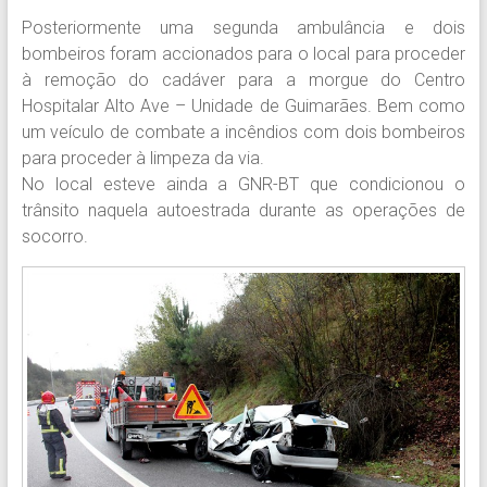
Posteriormente uma segunda ambulância e dois
bombeiros foram accionados para o local para proceder
à remoção do cadáver para a morgue do Centro
Hospitalar Alto Ave – Unidade de Guimarães. Bem como
um veículo de combate a incêndios com dois bombeiros
para proceder à limpeza da via.
No local esteve ainda a GNR-BT que condicionou o
trânsito naquela autoestrada durante as operações de
socorro.