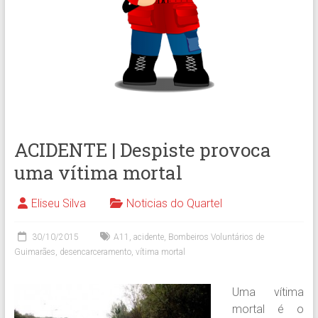
ACIDENTE | Despiste provoca
uma vítima mortal
Eliseu Silva
Noticias do Quartel
30/10/2015
A11
,
acidente
,
Bombeiros Voluntários de
Guimarães
,
desencarceramento
,
vítima mortal
Uma vítima
mortal é o