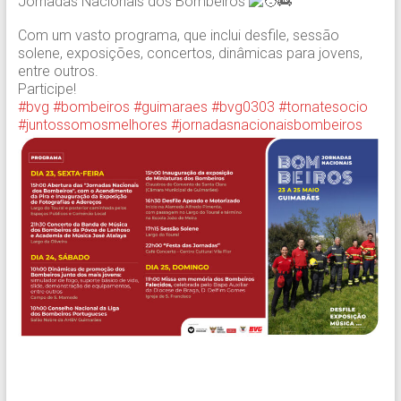
Jornadas Nacionais dos Bombeiros
Com um vasto programa, que inclui desfile, sessão
solene, exposições, concertos, dinâmicas para jovens,
entre outros.
Participe!
#bvg
#bombeiros
#guimaraes
#bvg0303
#tornatesocio
#juntossomosmelhores
#jornadasnacionaisbombeiros