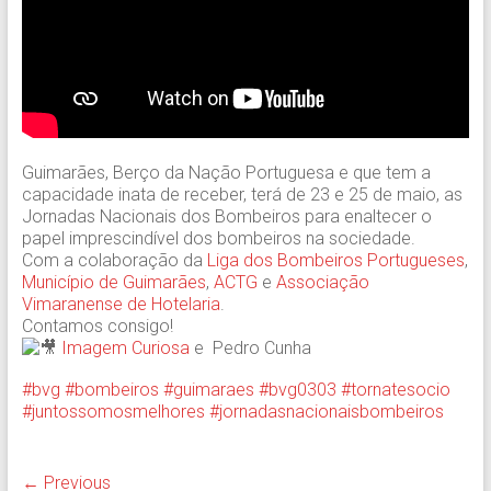
Guimarães, Berço da Nação Portuguesa e que tem a
capacidade inata de receber, terá de 23 e 25 de maio, as
Jornadas Nacionais dos Bombeiros para enaltecer o
papel imprescindível dos bombeiros na sociedade.
Com a colaboração da
Liga dos Bombeiros Portugueses
,
Município de Guimarães
,
ACTG
e
Associação
Vimaranense de Hotelaria
.
Contamos consigo!
Imagem Curiosa
e Pedro Cunha
#bvg
#bombeiros
#guimaraes
#bvg0303
#tornatesocio
#juntossomosmelhores
#jornadasnacionaisbombeiros
← Previous