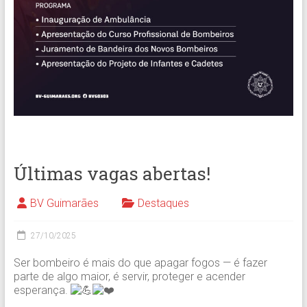
Últimas vagas abertas!
BV Guimarães
Destaques
27/10/2025
Ser bombeiro é mais do que apagar fogos — é fazer
parte de algo maior, é servir, proteger e acender
esperança.