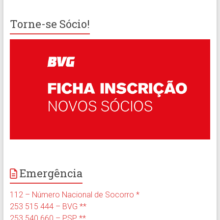
Torne-se Sócio!
Emergência
112 – Número Nacional de Socorro *
253 515 444 – BVG **
253 540 660 – PSP **