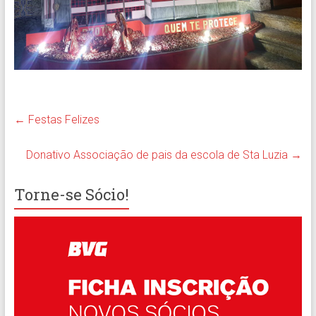
←
Festas Felizes
Donativo Associação de pais da escola de Sta Luzia
→
Torne-se Sócio!