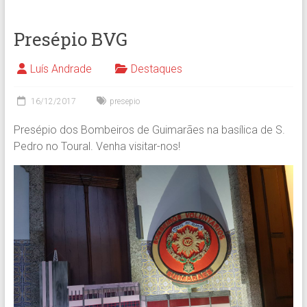
Presépio BVG
Luís Andrade
Destaques
16/12/2017
presepio
Presépio dos Bombeiros de Guimarães na basílica de S.
Pedro no Toural. Venha visitar-nos!