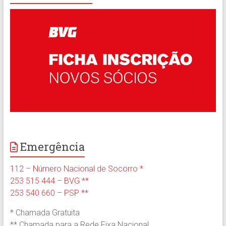
Emergência
112 – Número Nacional de Socorro *
253 515 444 – BVG **
253 540 660 – PSP **
* Chamada Gratuita
** Chamada para a Rede Fixa Nacional