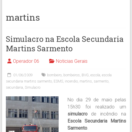
martins
Simulacro na Escola Secundaria
Martins Sarmento
Operador 06
Noticias Gerais
01/06/2009
bombeiro
,
bombeiros
,
BVG
,
escola
,
escola
secundaria martins sarmento
,
ESMS
,
incendio
,
martins
,
sarmento
,
secundaria
,
Simulacro
No dia 29 de maio pelas
15h30 foi realizado um
simulacro
de incêndio na
Escola Secundaria Martins
Sarmento
.