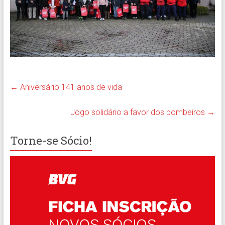
←
Aniversário 141 anos de vida
Jogo solidário a favor dos bombeiros
→
Torne-se Sócio!