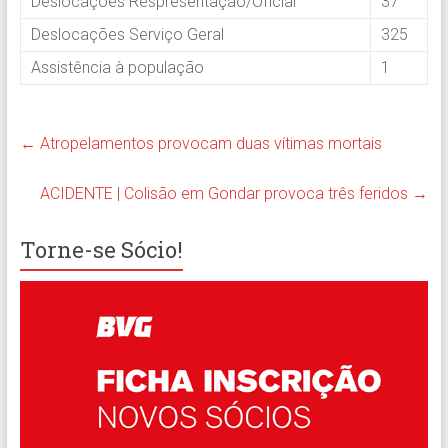
Deslocações Respresentação/Oficial
37
Deslocações Serviço Geral
325
Assistência à população
1
←
Atropelamentos provocam duas vítimas mortais
ACIDENTE | Colisão em Gondar provoca três feridos
→
Torne-se Sócio!