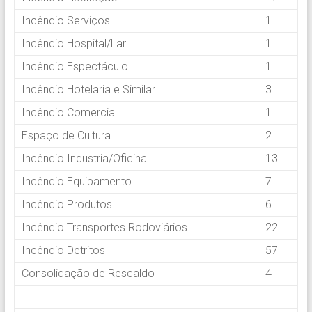
Incêndio Serviços
1
Incêndio Hospital/Lar
1
Incêndio Espectáculo
1
Incêndio Hotelaria e Similar
3
Incêndio Comercial
1
Espaço de Cultura
2
Incêndio Industria/Oficina
13
Incêndio Equipamento
7
Incêndio Produtos
6
Incêndio Transportes Rodoviários
22
Incêndio Detritos
57
Consolidação de Rescaldo
4
a)