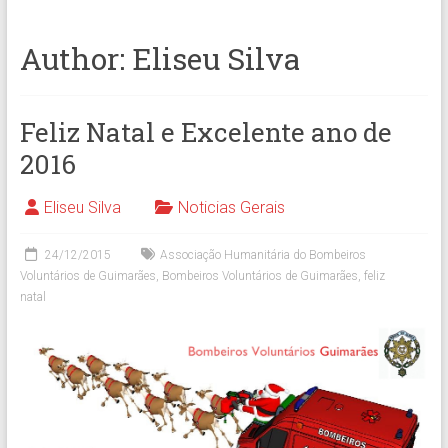
Author:
Eliseu Silva
Feliz Natal e Excelente ano de
2016
Eliseu Silva
Noticias Gerais
24/12/2015
Associação Humanitária do Bombeiros
Voluntários de Guimarães
,
Bombeiros Voluntários de Guimarães
,
feliz
natal