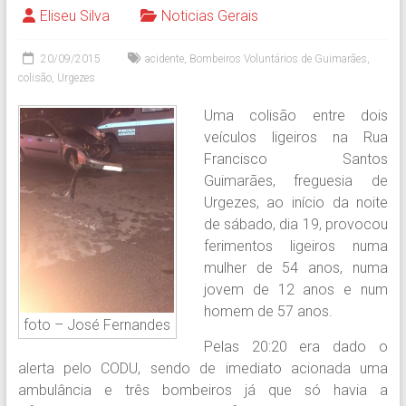
Eliseu Silva
Noticias Gerais
20/09/2015
acidente
,
Bombeiros Voluntários de Guimarães
,
colisão
,
Urgezes
Uma colisão entre dois
veículos ligeiros na Rua
Francisco Santos
Guimarães, freguesia de
Urgezes, ao início da noite
de sábado, dia 19, provocou
ferimentos ligeiros numa
mulher de 54 anos, numa
jovem de 12 anos e num
homem de 57 anos.
foto – José Fernandes
Pelas 20:20 era dado o
alerta pelo CODU, sendo de imediato acionada uma
ambulância e três bombeiros já que só havia a