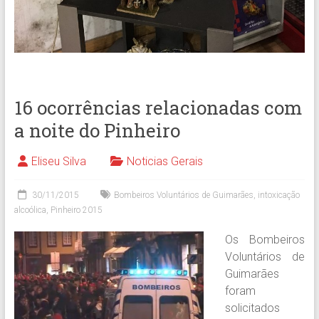
16 ocorrências relacionadas com
a noite do Pinheiro
Eliseu Silva
Noticias Gerais
30/11/2015
Bombeiros Voluntários de Guimarães
,
intoxicação
alcoólica
,
Pinheiro 2015
Os Bombeiros
Voluntários de
Guimarães
foram
solicitados