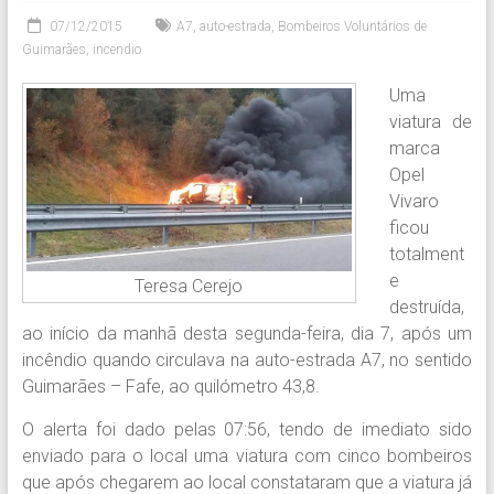
07/12/2015
A7
,
auto-estrada
,
Bombeiros Voluntários de
Guimarães
,
incendio
Uma
viatura de
marca
Opel
Vivaro
ficou
totalment
e
Teresa Cerejo
destruída,
ao início da manhã desta segunda-feira, dia 7, após um
incêndio quando circulava na auto-estrada A7, no sentido
Guimarães – Fafe, ao quilómetro 43,8.
O alerta foi dado pelas 07:56, tendo de imediato sido
enviado para o local uma viatura com cinco bombeiros
que após chegarem ao local constataram que a viatura já