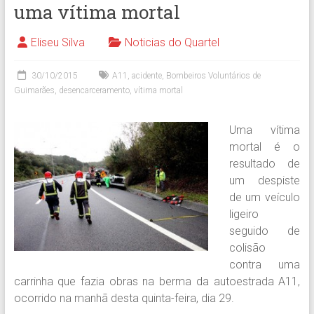
uma vítima mortal
Eliseu Silva
Noticias do Quartel
30/10/2015
A11
,
acidente
,
Bombeiros Voluntários de
Guimarães
,
desencarceramento
,
vítima mortal
Uma vítima
mortal é o
resultado de
um despiste
de um veículo
ligeiro
seguido de
colisão
contra uma
carrinha que fazia obras na berma da autoestrada A11,
ocorrido na manhã desta quinta-feira, dia 29.