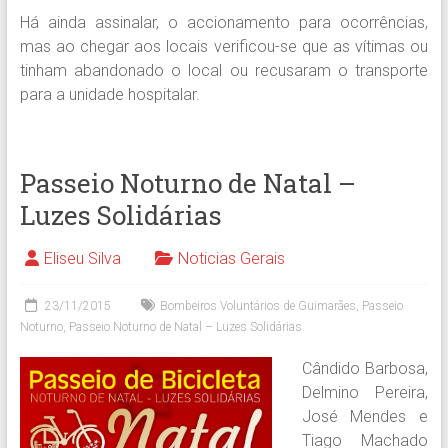
Há ainda assinalar, o accionamento para ocorrências,
mas ao chegar aos locais verificou-se que as vítimas ou
tinham abandonado o local ou recusaram o transporte
para a unidade hospitalar.
Passeio Noturno de Natal –
Luzes Solidárias
Eliseu Silva
Noticias Gerais
23/11/2015
Bombeiros Voluntários de Guimarães
,
Passeio
Noturno
,
Passeio Noturno de Natal – Luzes Solidárias
Cândido Barbosa,
Delmino Pereira,
José Mendes e
Tiago Machado