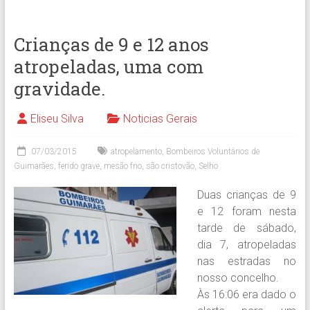
Crianças de 9 e 12 anos
atropeladas, uma com
gravidade.
Eliseu Silva
Noticias Gerais
07/03/2015
atropelamento
,
Bombeiros Voluntários de
Guimarães
,
ferido grave
,
mesão frio
,
são cristovão
,
Selho
Duas crianças de 9
e 12 foram nesta
tarde de sábado,
dia 7, atropeladas
nas estradas no
nosso concelho.
Às 16:06 era dado o