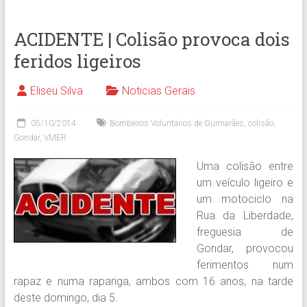
ACIDENTE | Colisão provoca dois
feridos ligeiros
Eliseu Silva
Noticias Gerais
05/10/2014
Bombeiros Voluntários de Guimarães
,
colisão
,
Gondar
,
VMER
Uma colisão entre
um veículo ligeiro e
um motociclo na
Rua da Liberdade,
freguesia de
Gondar, provocou
ferimentos num
rapaz e numa rapariga, ambos com 16 anos, na tarde
deste domingo, dia 5.