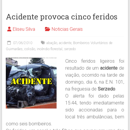
Acidente provoca cinco feridos
Eliseu Silva
Noticias Gerais
07/06/2010
abação
,
acidente
,
Bombeiros Voluntários de
Guimarães
,
colisão
,
incêndio florestal
,
serzedo
Cinco feridos ligeiros foi
resultado de um
acidente
de
viação, ocorrido na tarde de
domingo, dia 6, na E.N. 101,
na freguesia de
Serzedo
.
O alerta foi dado pelas
15:44, tendo imediatamente
sido accionadas para o
local três ambulâncias, bem
como seis bombeiros.