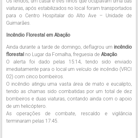
Os feridos, um casal e três filhos que ocupavam uma das
viaturas, após estabilizados no local foram transportados
para o Centro Hospitalar do Alto Ave – Unidade de
Guimarães.
Incêndio Florestal em Abação
Ainda durante a tarde de domingo, deflagrou um
incêndio
florestal
no Lugar da Fornalha, freguesia de
Abação
.
O alerta foi dado pelas 15:14, tendo sido enviado
imediatamente para o local um veículo de incêndio (VRCI
02) com cinco bombeiros.
O incêndio atingiu uma vasta área de mato e eucalipto,
tendo as chamas sido combatidas por um total de dez
bombeiros e duas viaturas, contando ainda com o apoio
de um helicóptero.
As operações de combate, rescaldo e vigilância
terminaram pelas 17:45.