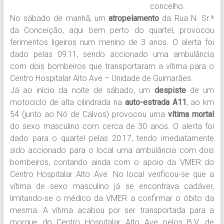
concelho.
No sábado de manhã, um
atropelamento
da Rua N. Sr.ª
da Conceição, aqui bem perto do quartel, provocou
ferimentos ligeiros num menino de 3 anos. O alerta foi
dado pelas 09:11, sendo accionado uma ambulância
com dois bombeiros que transportaram a vítima para o
Centro Hospitalar Alto Ave – Unidade de Guimarães.
Já ao início da noite de sábado, um
despiste
de um
motociclo de alta cilindrada na
auto-estrada A11
, ao km
54 (junto ao Nó de Calvos) provocou uma
vítima mortal
do sexo masculino com cerca de 30 anos. O alerta foi
dado para o quartel pelas 20:17, tendo imediatamente
sido accionado para o local uma ambulância com dois
bombeiros, contando ainda com o apoio da VMER do
Centro Hospitalar Alto Ave. No local verificou-se que a
vítima de sexo masculino já se encontrava cadáver,
limitando-se o médico da VMER a confirmar o óbito da
mesma. A vítima acabou por ser transportada para a
morgue do Centro Hospitalar Alto Ave pelos B.V. de