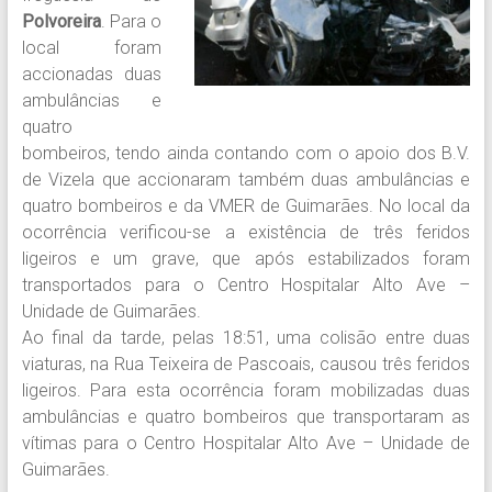
Polvoreira
. Para o
local foram
accionadas duas
ambulâncias e
quatro
bombeiros, tendo ainda contando com o apoio dos B.V.
de Vizela que accionaram também duas ambulâncias e
quatro bombeiros e da VMER de Guimarães. No local da
ocorrência verificou-se a existência de três feridos
ligeiros e um grave, que após estabilizados foram
transportados para o Centro Hospitalar Alto Ave –
Unidade de Guimarães.
Ao final da tarde, pelas 18:51, uma colisão entre duas
viaturas, na Rua Teixeira de Pascoais, causou três feridos
ligeiros. Para esta ocorrência foram mobilizadas duas
ambulâncias e quatro bombeiros que transportaram as
vítimas para o Centro Hospitalar Alto Ave – Unidade de
Guimarães.