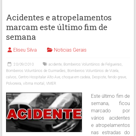
Acidentes e atropelamentos
marcam este último fim de
semana
Eliseu Silva
Noticias Gerais
20/09/2010
acidente
,
Bombeiros Voluntários de Felgueiras
,
Bombeiros Voluntários de Guimarães
,
Bombeiros Voluntários de Vizela
,
calvos
,
Centro Hospitalar Alto Ave
,
choque em cadeia
,
Despiste
,
ferido grave
,
Polvoreira
,
vítima mortal
,
VMER
Este último fim de
semana, ficou
marcado por
vários acidentes
e atropelamentos
nas estradas do