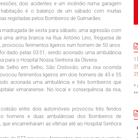
ressões, dois acidentes e um incêndio numa garagem
habitação é o balanço de um sábado com muitas
ias registadas pelos Bombeiros de Guimarães.
a madrugada de sexta para sábado, uma agressão com
a uma arma branca na Rua António Lino, freguesia de
l, provocou ferimentos ligeiros num homem de 50 anos.
 foi dado pelas 03:51, sendo acionado uma ambulância
1
a para o Hospital Nossa Senhora da Oliveira.
2
de Selho em Selho, São Cristovão, uma rixa ocorrida
2
provocou ferimentos ligeiros em dois homens de 43 e 55
o sido acionada uma ambulância e três bombeiros que
*
pitalar vimaranense. No local e consequência da rixa,
*
 colisão entre dois automóveis provocou três feridos
cinco homens e duas ambulâncias dos Bombeiros de
 que encaminharam as vítimas até ao Hospital Senhora