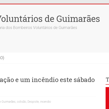
oluntários de Guimarães
ria dos Bombeiros Voluntários de Guimarães
ÃO)
iação e um incêndio este sábado
T
de Guimarães
,
colisão
,
Despiste
,
incendio