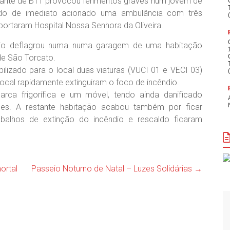
ticante de BTT provocou ferimentos graves num jovem de
ndo de imediato acionado uma ambulância com três
sportaram Hospital Nossa Senhora da Oliveira.
ndio deflagrou numa numa garagem de uma habitação
 de São Torcato.
bilizado para o local duas viaturas (VUCI 01 e VECI 03)
cal rapidamente extinguiram o foco de incêndio.
ca frigorífica e um móvel, tendo ainda danificado
des. A restante habitação acabou também por ficar
abalhos de extinção do incêndio e rescaldo ficaram
ortal
Passeio Noturno de Natal – Luzes Solidárias
→