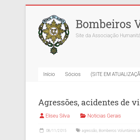
Skip
to
Bombeiros V
content
Site da Associação Humanitá
Início
Sócios
(SITE EM ATUALIZAÇ
Agressões, acidentes de v
Eliseu Silva
Noticias Gerais
08/11/2015
agressão
,
Bombeiros Voluntários 