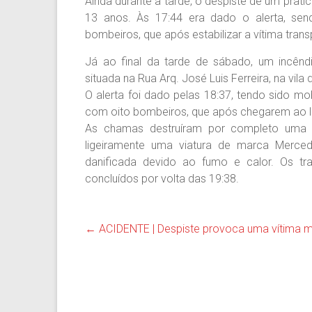
Ainda durante a tarde, o despiste de um pra
13 anos. Às 17:44 era dado o alerta, se
bombeiros, que após estabilizar a vítima tran
Já ao final da tarde de sábado, um incê
situada na Rua Arq. José Luis Ferreira, na vila
O alerta foi dado pelas 18:37, tendo sido mo
com oito bombeiros, que após chegarem ao lo
As chamas destruíram por completo uma ar
ligeiramente uma viatura de marca Merce
danificada devido ao fumo e calor. Os tr
concluídos por volta das 19:38.
←
ACIDENTE | Despiste provoca uma vítima m