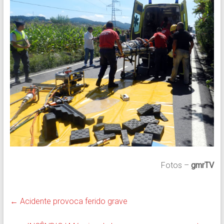
Fotos –
gmrTV
←
Acidente provoca ferido grave