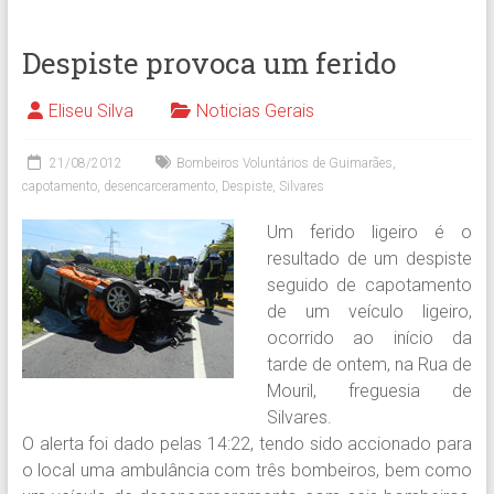
Despiste provoca um ferido
Eliseu Silva
Noticias Gerais
21/08/2012
Bombeiros Voluntários de Guimarães
,
capotamento
,
desencarceramento
,
Despiste
,
Silvares
Um ferido ligeiro é o
resultado de um despiste
seguido de capotamento
de um veículo ligeiro,
ocorrido ao início da
tarde de ontem, na Rua de
Mouril, freguesia de
Silvares.
O alerta foi dado pelas 14:22, tendo sido accionado para
o local uma ambulância com três bombeiros, bem como