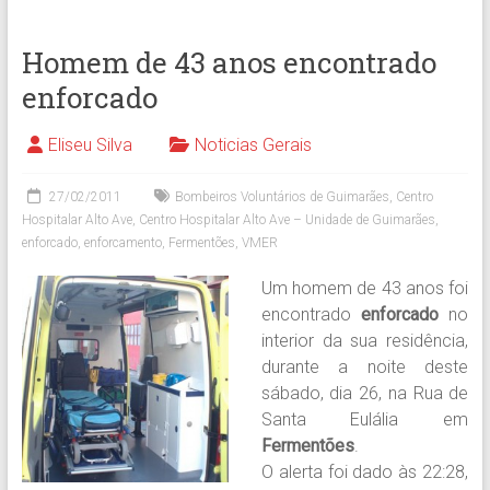
Homem de 43 anos encontrado
enforcado
Eliseu Silva
Noticias Gerais
27/02/2011
Bombeiros Voluntários de Guimarães
,
Centro
Hospitalar Alto Ave
,
Centro Hospitalar Alto Ave – Unidade de Guimarães
,
enforcado
,
enforcamento
,
Fermentões
,
VMER
Um homem de 43 anos foi
encontrado
enforcado
no
interior da sua residência,
durante a noite deste
sábado, dia 26, na Rua de
Santa Eulália em
Fermentões
.
O alerta foi dado às 22:28,