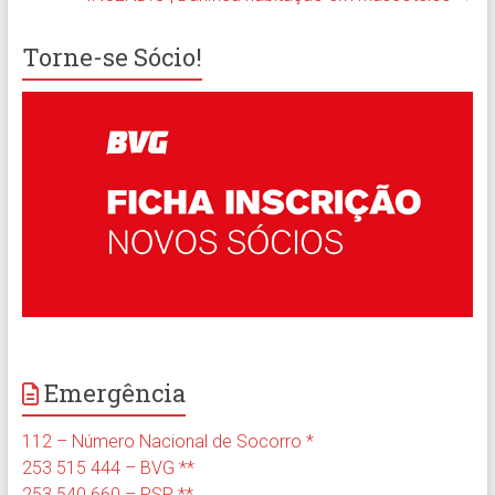
Torne-se Sócio!
Emergência
112 – Número Nacional de Socorro *
253 515 444 – BVG **
253 540 660 – PSP **