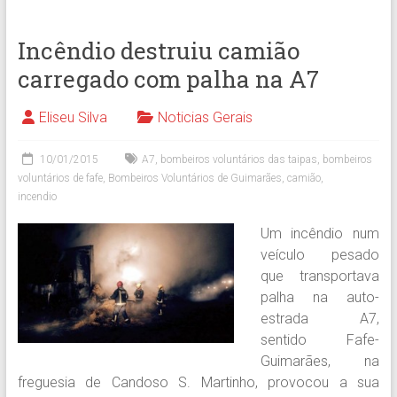
Incêndio destruiu camião
carregado com palha na A7
Eliseu Silva
Noticias Gerais
10/01/2015
A7
,
bombeiros voluntários das taipas
,
bombeiros
voluntários de fafe
,
Bombeiros Voluntários de Guimarães
,
camião
,
incendio
Um incêndio num
veículo pesado
que transportava
palha na auto-
estrada A7,
sentido Fafe-
Guimarães, na
freguesia de Candoso S. Martinho, provocou a sua