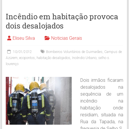
Incêndio em habitação provoca
dois desalojados
Eliseu Silva
Noticias Gerais
10/01/2012
Bombeiros Voluntários de Guimarães
,
Campus de
Azúrem
,
ecopontos
,
habitação desalojados
,
Incêndio Urbano
,
selho s.
lourenço
Dois irmãos ficaram
desalojados na
sequência de um
incêndio na
habitação onde
residiam, situada na
Rua da Tapada, na
freguesia de Selho S.