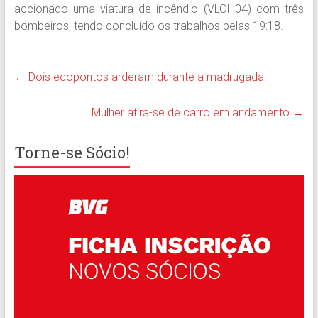
accionado uma viatura de incêndio (VLCI 04) com três
bombeiros, tendo concluído os trabalhos pelas 19:18.
←
Dois ecopontos arderam durante a madrugada
Mulher atira-se de carro em andamento
→
Torne-se Sócio!