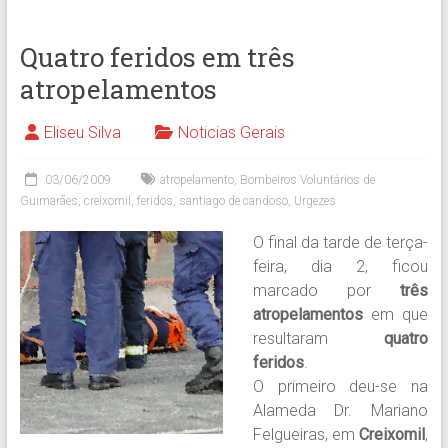
Quatro feridos em três
atropelamentos
Eliseu Silva
Noticias Gerais
03/06/2009
atropelamento
,
Bombeiros Voluntários de
Guimarães
,
creixomil
,
feridos
,
santiago de candoso
,
Urgezes
O final da tarde de terça-
feira, dia 2, ficou
marcado por
três
atropelamentos
em que
resultaram
quatro
feridos
.
O primeiro deu-se na
Alameda Dr. Mariano
Felgueiras, em
Creixomil
,