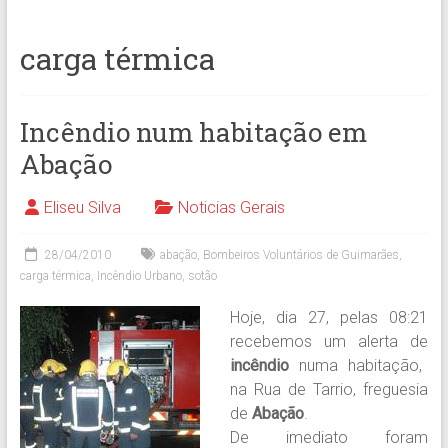
carga térmica
Incêndio num habitação em
Abação
Eliseu Silva
Noticias Gerais
28/04/2010
abação
,
Bombeiros Voluntários de Guimarães
,
carga térmica
,
Incêndio Urbano
,
sotão
Hoje, dia 27, pelas 08:21
recebemos um alerta de
incêndio
numa habitação,
na Rua de Tarrio, freguesia
de
Abação
.
De imediato foram