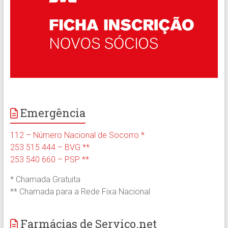
Emergência
112 – Número Nacional de Socorro *
253 515 444 – BVG **
253 540 660 – PSP **
* Chamada Gratuita
** Chamada para a Rede Fixa Nacional
Farmácias de Serviço.net