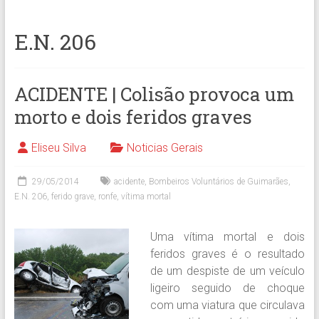
E.N. 206
ACIDENTE | Colisão provoca um
morto e dois feridos graves
Eliseu Silva
Noticias Gerais
29/05/2014
acidente
,
Bombeiros Voluntários de Guimarães
,
E.N. 206
,
ferido grave
,
ronfe
,
vítima mortal
Uma vítima mortal e dois
feridos graves é o resultado
de um despiste de um veículo
ligeiro seguido de choque
com uma viatura que circulava