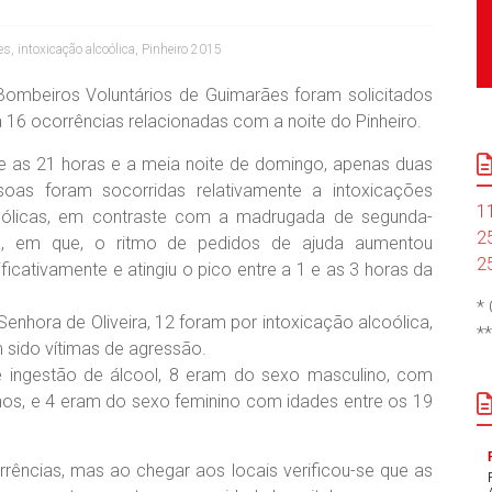
es
,
intoxicação alcoólica
,
Pinheiro 2015
Bombeiros Voluntários de Guimarães foram solicitados
 16 ocorrências relacionadas com a noite do Pinheiro.
re as 21 horas e a meia noite de domingo, apenas duas
soas foram socorridas relativamente a intoxicações
1
oólicas, em contraste com a madrugada de segunda-
2
ra, em que, o ritmo de pedidos de ajuda aumentou
2
ificativamente e atingiu o pico entre a 1 e as 3 horas da
*
Senhora de Oliveira, 12 foram por intoxicação alcoólica,
*
 sido vítimas de agressão.
e ingestão de álcool, 8 eram do sexo masculino, com
os, e 4 eram do sexo feminino com idades entre os 19
rrências, mas ao chegar aos locais verificou-se que as