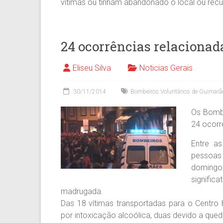
vítimas ou tinham abandonado o local ou recu
24 ocorrências relacionad
Eliseu Silva
Noticias Gerais
30/11/2014
Bombeiros Voluntários de Guimarã
Os Bombe
24 ocorr
Entre a
pessoas
domingo
signific
madrugada.
Das 18 vítimas transportadas para o Centro 
por intoxicação alcoólica, duas devido a qued