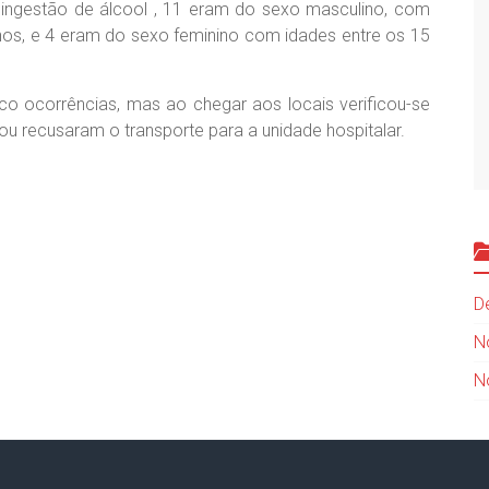
 ingestão de álcool , 11 eram do sexo masculino, com
os, e 4 eram do sexo feminino com idades entre os 15
co ocorrências, mas ao chegar aos locais verificou-se
ou recusaram o transporte para a unidade hospitalar.
D
N
N