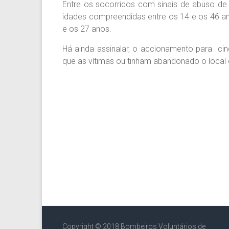
Entre os socorridos com sinais de abuso de
idades compreendidas entre os 14 e os 46 an
e os 27 anos.
Há ainda assinalar, o accionamento para cin
que as vítimas ou tinham abandonado o local 
Copyright © 2018 Bombeiros Voluntários de