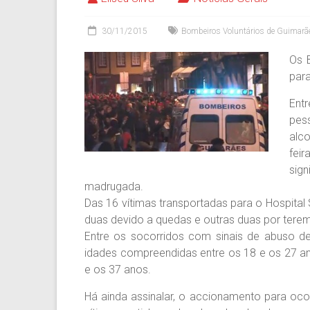
30/11/2015
Bombeiros Voluntários de Guimarã
Os 
para
Ent
pes
alc
fei
sign
madrugada.
Das 16 vítimas transportadas para o Hospital 
duas devido a quedas e outras duas por terem
Entre os socorridos com sinais de abuso d
idades compreendidas entre os 18 e os 27 an
e os 37 anos.
Há ainda assinalar, o accionamento para oco