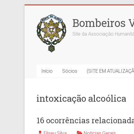
Skip
to
Bombeiros V
content
Site da Associação Humanitá
Início
Sócios
(SITE EM ATUALIZAÇ
intoxicação alcoólica
16 ocorrências relacionad
Eliseu Silva
Noticias Gerais