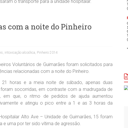
saram o transporte para a unidade hospitalar.
as com a noite do Pinheiro
es
,
intoxicação alcoólica
,
Pinheiro 2014
iros Voluntários de Guimarães foram solicitados para
ências relacionadas com a noite do Pinheiro.
s 21 horas e a meia noite de sábado, apenas duas
 foram socorridas, em contraste com a madrugada de
, em que, o ritmo de pedidos de ajuda aumentou
ativamente e atingiu o pico entre a 1 e as 3 horas da
Hospitalar Alto Ave – Unidade de Guimarães, 15 foram
a e uma por ter sido vítima de agressão.