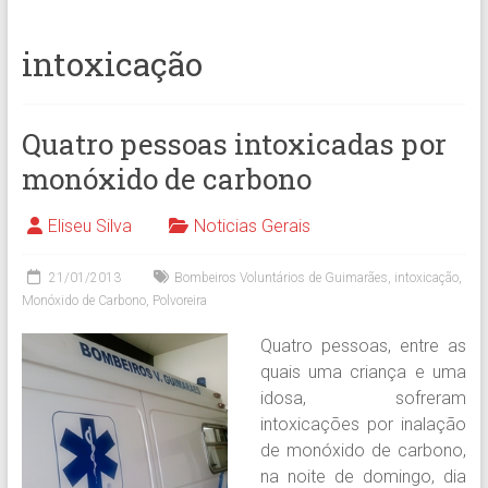
intoxicação
Quatro pessoas intoxicadas por
monóxido de carbono
Eliseu Silva
Noticias Gerais
21/01/2013
Bombeiros Voluntários de Guimarães
,
intoxicação
,
Monóxido de Carbono
,
Polvoreira
Quatro pessoas, entre as
quais uma criança e uma
idosa, sofreram
intoxicações por inalação
de monóxido de carbono,
na noite de domingo, dia