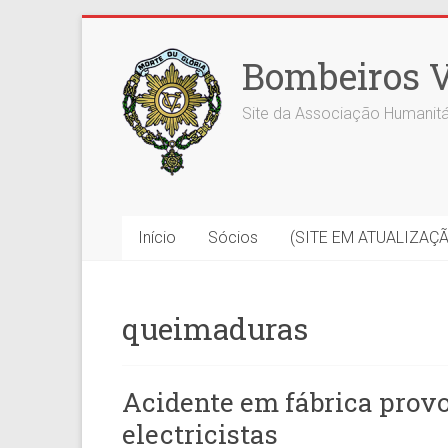
Skip
to
Bombeiros V
content
Site da Associação Humanitá
Início
Sócios
(SITE EM ATUALIZAÇ
queimaduras
Acidente em fábrica pro
electricistas