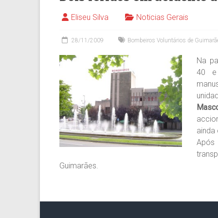
Eliseu Silva
Noticias Gerais
28/11/2009
Bombeiros Voluntários de Guimarã
Na pa
40 e
manu
unidad
Masco
accio
ainda
Após
transp
Guimarães.