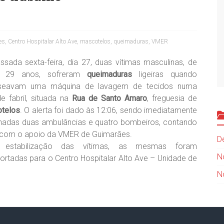
es
,
Centro Hospitalar Alto Ave
,
mascotelos
,
queimaduras
,
VMER
ssada sexta-feira, dia 27, duas vítimas masculinas, de
 29 anos, sofreram
queimaduras
ligeiras quando
seavam uma máquina de lavagem de tecidos numa
e fabril, situada na
Rua de Santo Amaro
, freguesia de
telos
. O alerta foi dado às 12:06, sendo imediatamente
nadas duas ambulâncias e quatro bombeiros, contando
 com o apoio da VMER de Guimarães.
D
 estabilização das vítimas, as mesmas foram
N
ortadas para o Centro Hospitalar Alto Ave – Unidade de
N