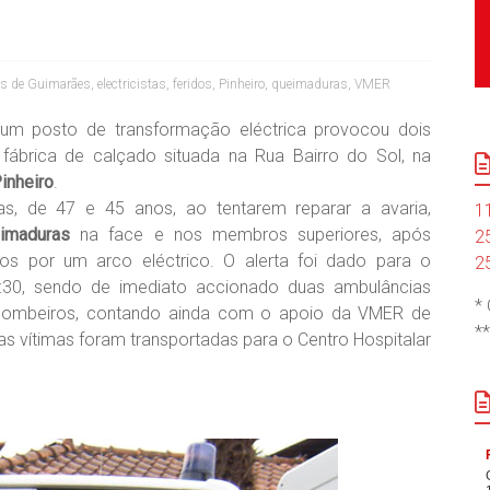
os de Guimarães
,
electricistas
,
feridos
,
Pinheiro
,
queimaduras
,
VMER
um posto de transformação eléctrica provocou dois
 fábrica de calçado situada na Rua Bairro do Sol, na
inheiro
.
stas, de 47 e 45 anos, ao tentarem reparar a avaria,
1
imaduras
na face e nos membros superiores, após
2
dos por um arco eléctrico. O alerta foi dado para o
2
8:30, sendo de imediato accionado duas ambulâncias
*
bombeiros, contando ainda com o apoio da VMER de
*
as vítimas foram transportadas para o Centro Hospitalar