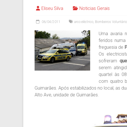
Eliseu Silva
Noticias Gerais
06/04/2011
arco eléctrico
,
Bombeiros Voluntári
Uma avaria n
feridos numa
freguesia de
P
Os electrici
sofreram
que
serem atingi
quartel às 0
com quatro 
Guimarães. Após estabilizados no local, as du
Alto Ave, unidade de Guimarães.