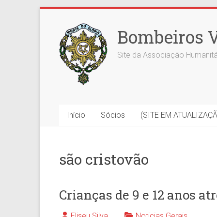
Skip
to
Bombeiros V
content
Site da Associação Humanitá
Início
Sócios
(SITE EM ATUALIZAÇ
são cristovão
Crianças de 9 e 12 anos a
Eliseu Silva
Noticias Gerais