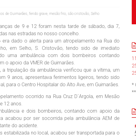
ios de Guimarães
,
ferido grave
,
mesão frio
,
são cristovão
,
Selho
ianças de 9 e 12 foram nesta tarde de sábado, dia 7,
das nas estradas no nosso concelho.
6 era dado o alerta para um atropelamento na Rua do
ho, em Selho, S. Cristovão, tendo sido de imediato
ado uma ambulância com dois bombeiros contando
1
om o apoio da VMER de Guimarães.
2
, a tripulação da ambulância verificou que a vítima, um
2
m 9 anos, apresentava ferimentos ligeiros, tendo sido
cal, para o Centro Hospitalar do Alto Ave, em Guimarães.
*
*
opelamento ocorrido na Rua Cruz D´Argola, em Mesão
e 12 anos.
mbulância e dois bombeiros, contando com apoio da
ra acabou por ser socorrida pela ambulância AEM de
tante do acidente.
 estabilizada no local, acabou ser transportada para o