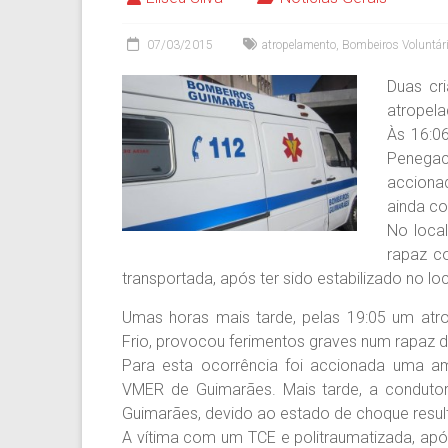
07/03/2015
atropelamento
,
Bombeiros Voluntár
Duas cr
atropela
Às 16:0
Penegac
accion
ainda c
No local
rapaz co
transportada, após ter sido estabilizado no lo
Umas horas mais tarde, pelas 19:05 um atr
Frio, provocou ferimentos graves num rapaz d
Para esta ocorrência foi accionada uma a
VMER de Guimarães. Mais tarde, a conduto
Guimarães, devido ao estado de choque resul
A vítima com um TCE e politraumatizada, após