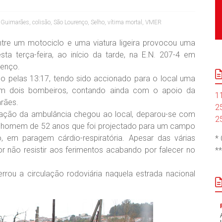
e Guimarães
,
colisão
,
São Lourenço
,
Selho
,
vítima mortal
,
VMER
tre um motociclo e uma viatura ligeira provocou uma
esta terça-feira, ao início da tarde, na E.N. 207-4 em
renço.
ado pelas 13:17, tendo sido accionado para o local uma
m dois bombeiros, contando ainda com o apoio da
1
rães.
2
lação da ambulância chegou ao local, deparou-se com
2
 homem de 52 anos que foi projectado para um campo
, em paragem cárdio-respiratória. Apesar das várias
*
 não resistir aos ferimentos acabando por falecer no
*
rou a circulação rodoviária naquela estrada nacional