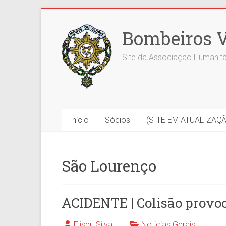
Skip
to
Bombeiros V
content
Site da Associação Humanitá
Início
Sócios
(SITE EM ATUALIZAÇ
São Lourenço
ACIDENTE | Colisão provo
Eliseu Silva
Noticias Gerais