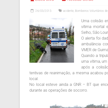
26/03/2013
acidente
,
Bombeiros Voluntários d
Uma colisão en
vítima mortal 
Selho, São Lou
O alerta foi d
ambulância co
VMER de Guima
Quando a tripu
uma vítima, um
após a colisão
tentivas de reanimação, a mesma acabou por
local.
No local esteve ainda a GNR – BT que encer
durante as operações de socorro.