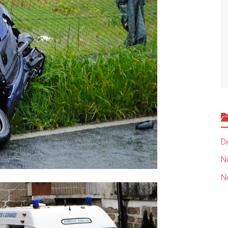
D
N
N