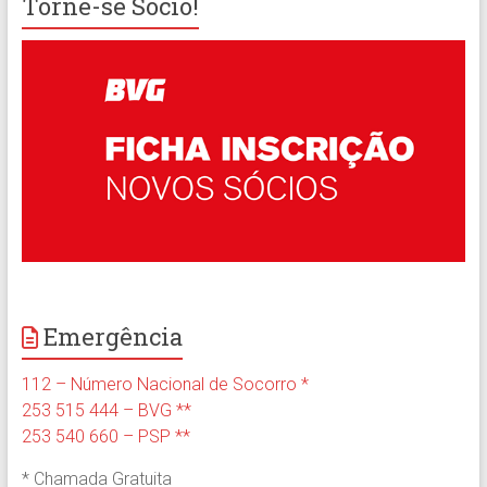
Torne-se Sócio!
Emergência
112 – Número Nacional de Socorro *
253 515 444 – BVG **
253 540 660 – PSP **
* Chamada Gratuita