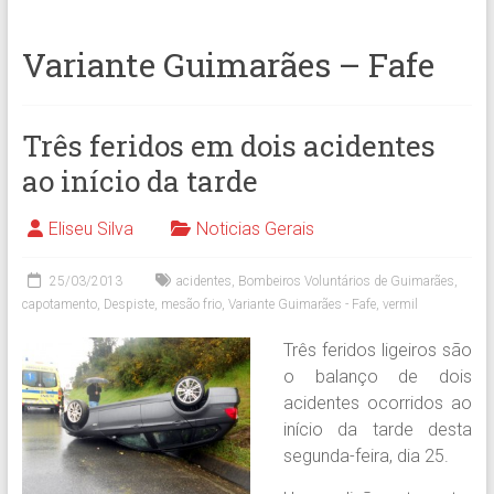
Variante Guimarães – Fafe
Três feridos em dois acidentes
ao início da tarde
Eliseu Silva
Noticias Gerais
25/03/2013
acidentes
,
Bombeiros Voluntários de Guimarães
,
capotamento
,
Despiste
,
mesão frio
,
Variante Guimarães - Fafe
,
vermil
Três feridos ligeiros são
o balanço de dois
acidentes ocorridos ao
início da tarde desta
segunda-feira, dia 25.