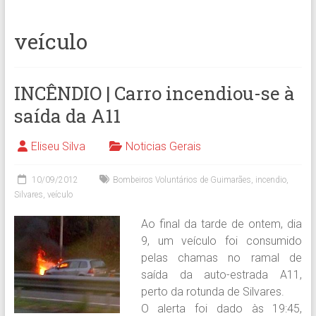
veículo
INCÊNDIO | Carro incendiou-se à
saída da A11
Eliseu Silva
Noticias Gerais
10/09/2012
Bombeiros Voluntários de Guimarães
,
incendio
,
Silvares
,
veículo
Ao final da tarde de ontem, dia
9, um veículo foi consumido
pelas chamas no ramal de
saída da auto-estrada A11,
perto da rotunda de Silvares.
O alerta foi dado às 19:45,