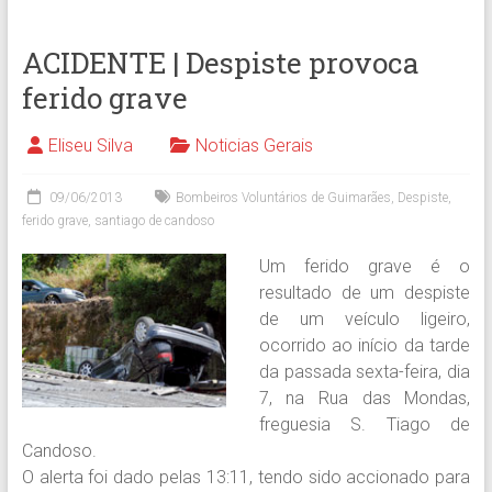
ACIDENTE | Despiste provoca
ferido grave
Eliseu Silva
Noticias Gerais
09/06/2013
Bombeiros Voluntários de Guimarães
,
Despiste
,
ferido grave
,
santiago de candoso
Um ferido grave é o
resultado de um despiste
de um veículo ligeiro,
ocorrido ao início da tarde
da passada sexta-feira, dia
7, na Rua das Mondas,
freguesia S. Tiago de
Candoso.
O alerta foi dado pelas 13:11, tendo sido accionado para