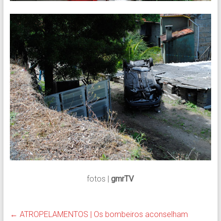
fotos |
gmrTV
←
ATROPELAMENTOS | Os bombeiros aconselham