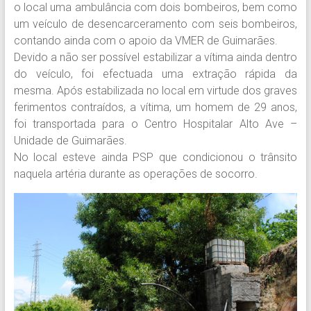
o local uma ambulância com dois bombeiros, bem como
um veículo de desencarceramento com seis bombeiros,
contando ainda com o apoio da VMER de Guimarães.
Devido a não ser possível estabilizar a vítima ainda dentro
do veículo, foi efectuada uma extração rápida da
mesma. Após estabilizada no local em virtude dos graves
ferimentos contraídos, a vítima, um homem de 29 anos,
foi transportada para o Centro Hospitalar Alto Ave –
Unidade de Guimarães.
No local esteve ainda PSP que condicionou o trânsito
naquela artéria durante as operações de socorro.