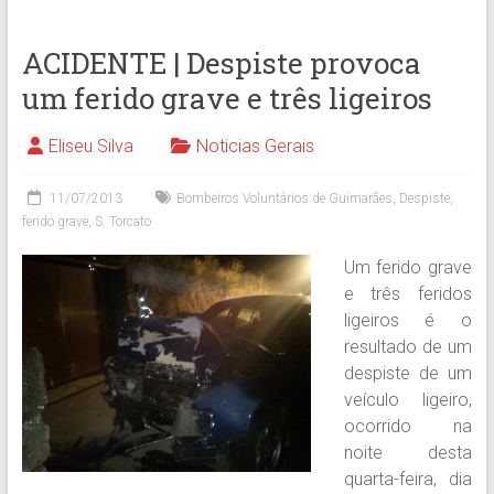
ACIDENTE | Despiste provoca
um ferido grave e três ligeiros
Eliseu Silva
Noticias Gerais
11/07/2013
Bombeiros Voluntários de Guimarães
,
Despiste
,
ferido grave
,
S. Torcato
Um ferido grave
e três feridos
ligeiros é o
resultado de um
despiste de um
veículo ligeiro,
ocorrido na
noite desta
quarta-feira, dia