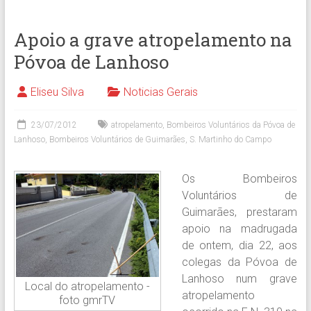
Apoio a grave atropelamento na
Póvoa de Lanhoso
Eliseu Silva
Noticias Gerais
23/07/2012
atropelamento
,
Bombeiros Voluntários da Póvoa de
Lanhoso
,
Bombeiros Voluntários de Guimarães
,
S. Martinho do Campo
Os Bombeiros
Voluntários de
Guimarães, prestaram
apoio na madrugada
de ontem, dia 22, aos
colegas da Póvoa de
Lanhoso num grave
Local do atropelamento -
atropelamento
foto gmrTV