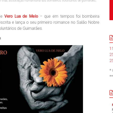
e Vida
,
associação humanitária dos bombeiros voluntários de guimarães
,
 de
Vero Lua de Melo
– que em tempos foi bombeira
a escrita e lança o seu primeiro romance no Salão Nobre
luntários de Guimarães.
e
1
2
2
*
*