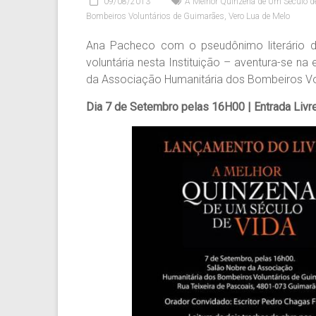
09/08/2013
A Melhor Quinzena de Um Século d
Bombeiros Voluntários de Guimarães
,
Vero Lua de Melo
Ana Pacheco com o pseudônimo literário
voluntária nesta Instituição – aventura-se n
da Associação Humanitária dos Bombeiros Vo
Dia 7 de Setembro pelas 16H00 | Entrada Livr