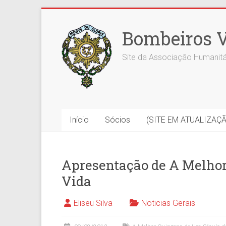
Skip
to
Bombeiros V
content
Site da Associação Humanitá
Início
Sócios
(SITE EM ATUALIZAÇ
Apresentação de A Melhor
Vida
Eliseu Silva
Noticias Gerais