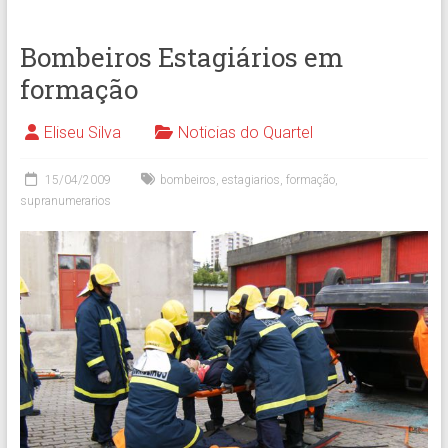
Bombeiros Estagiários em
formação
Eliseu Silva
Noticias do Quartel
15/04/2009
bombeiros
,
estagiarios
,
formação
,
supranumerarios