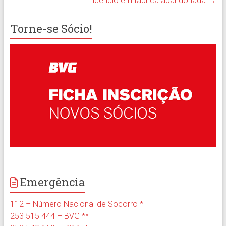
Incêndio em fábrica abandonada
→
Torne-se Sócio!
Emergência
112 – Número Nacional de Socorro *
253 515 444 – BVG **