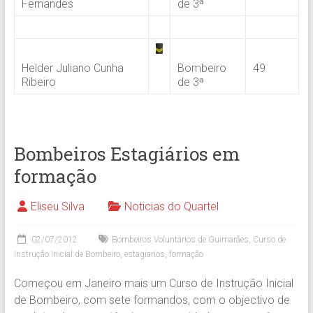
Fernandes
de 3ª
.
Helder Juliano Cunha
Bombeiro
49
Ribeiro
de 3ª
Bombeiros Estagiários em
formação
Eliseu Silva
Noticias do Quartel
02/07/2012
Bombeiros Voluntários de Guimarães
,
Curso de
Instrução Inicial de Bombeiro
,
estagiarios
,
formação
Começou em Janeiro mais um Curso de Instrução Inicial
de Bombeiro, com sete formandos, com o objectivo de