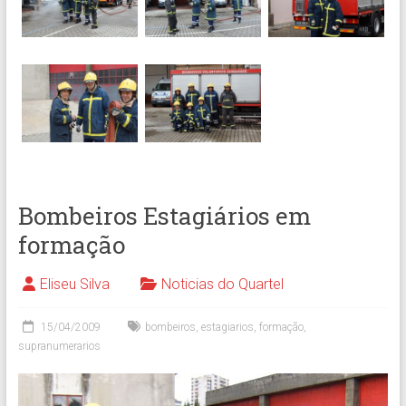
Bombeiros Estagiários em
formação
Eliseu Silva
Noticias do Quartel
15/04/2009
bombeiros
,
estagiarios
,
formação
,
supranumerarios