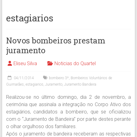
estagiarios
Novos bombeiros prestam
juramento
Eliseu Silva
Noticias do Quartel
04/11/2014
bombeiro 3ª
,
Bombeiros Voluntários de
Guimarães
,
estagiarios
,
Juramento
,
Juramento Bandeira
Realizou-se no último domingo, dia 2 de novembro, a
cerimónia que assinala a integração no Corpo Ativo dos
estagiários, candidatos a bombeiro, que se oficializou
com o “Juramento de Bandeira” por parte destes perante
o olhar orgulhoso dos familiares.
Após o juramento de bandeira receberam as respectivas