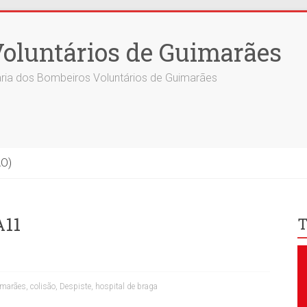
oluntários de Guimarães
ria dos Bombeiros Voluntários de Guimarães
ÃO)
A11
T
imarães
,
colisão
,
Despiste
,
hospital de braga