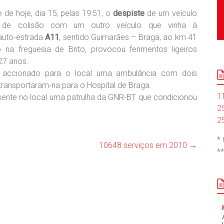
e de hoje, dia 15, pelas 19:51, o
despiste
de um veículo
do de colisão com um outro veículo que vinha à
 auto-estrada
A11
, sentido Guimarães – Braga, ao km 41
o na freguesia de Brito, provocou ferimentos ligeiros
27 anos.
i accionado para o local uma ambulância com dois
transportaram-na para o Hospital de Braga.
1
ente no local uma patrulha da GNR-BT que condicionou
2
2
*
10648 serviços em 2010
→
*