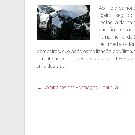
Ao início da noit
ligeiro segui
rectaguarda, na
que fica situad
numa mulher de 
De imediato fo
bombeiros, que após estabilização da vítima, 
Durante as operações de socorro esteve pres
uma das vias.
←
Bombeiros em Formação Contínua