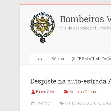
Skip
to
Bombeiros V
content
Site da Associação Humanitá
Início
Sócios
(SITE EM ATUALIZAÇ
Despiste na auto-estrada 
Eliseu Silva
Noticias Gerais
15/01/2011
A11
,
Bombeiros Voluntários de Gu