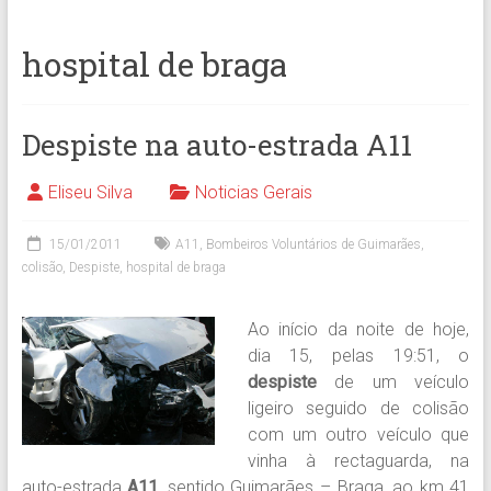
hospital de braga
Despiste na auto-estrada A11
Eliseu Silva
Noticias Gerais
15/01/2011
A11
,
Bombeiros Voluntários de Guimarães
,
colisão
,
Despiste
,
hospital de braga
Ao início da noite de hoje,
dia 15, pelas 19:51, o
despiste
de um veículo
ligeiro seguido de colisão
com um outro veículo que
vinha à rectaguarda, na
auto-estrada
A11
, sentido Guimarães – Braga, ao km 41