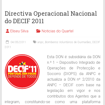
Directiva Operacional Nacional
do DECIF 2011
Eliseu Silva
Noticias do Quartel
04/05/2011
anpc
,
Bombeiros Voluntários de Guimarães
,
DECIF
2011
Esta DON é subsidiária da DON
n.º 1 – Dispositivo Integrado de
Operações de Protecção e
Socorro (DIOPS) da ANPC e
actualiza a DON nº 2/2010 da
ANPC – DECIF com base na
legislação em vigor e nos
contributos dos Agentes que a
integram, constituindo-se como uma plataforma