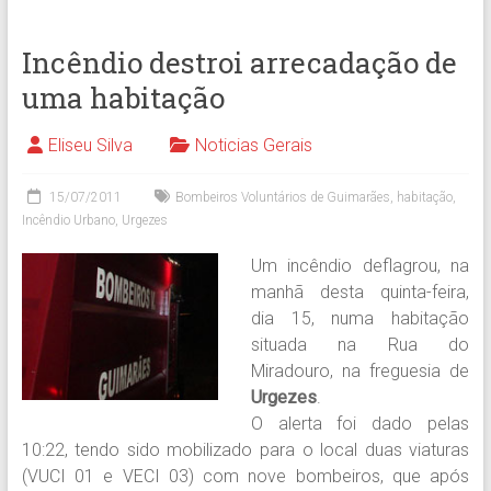
Incêndio destroi arrecadação de
uma habitação
Eliseu Silva
Noticias Gerais
15/07/2011
Bombeiros Voluntários de Guimarães
,
habitação
,
Incêndio Urbano
,
Urgezes
Um incêndio deflagrou, na
manhã desta quinta-feira,
dia 15, numa habitação
situada na Rua do
Miradouro, na freguesia de
Urgezes
.
O alerta foi dado pelas
10:22, tendo sido mobilizado para o local duas viaturas
(VUCI 01 e VECI 03) com nove bombeiros, que após