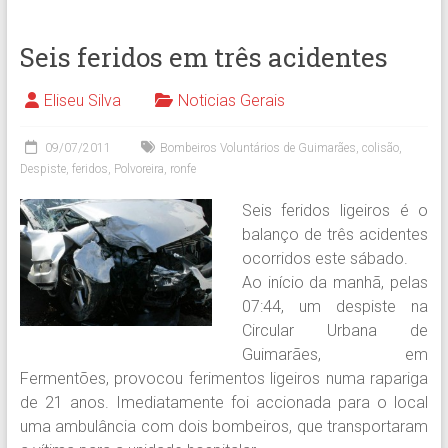
Seis feridos em três acidentes
Eliseu Silva
Noticias Gerais
09/07/2011
Bombeiros Voluntários de Guimarães
,
colisão
,
Despiste
,
feridos
,
Polvoreira
,
ronfe
Seis feridos ligeiros é o
balanço de três acidentes
ocorridos este sábado.
Ao início da manhã, pelas
07:44, um despiste na
Circular Urbana de
Guimarães, em
Fermentões, provocou ferimentos ligeiros numa rapariga
de 21 anos. Imediatamente foi accionada para o local
uma ambulância com dois bombeiros, que transportaram