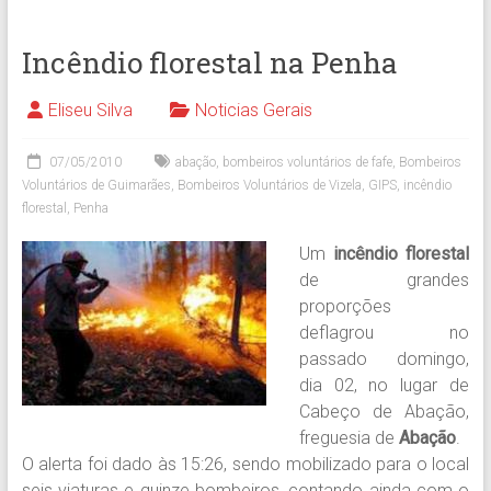
Incêndio florestal na Penha
Eliseu Silva
Noticias Gerais
07/05/2010
abação
,
bombeiros voluntários de fafe
,
Bombeiros
Voluntários de Guimarães
,
Bombeiros Voluntários de Vizela
,
GIPS
,
incêndio
florestal
,
Penha
Um
incêndio florestal
de grandes
proporções
deflagrou no
passado domingo,
dia 02, no lugar de
Cabeço de Abação,
freguesia de
Abação
.
O alerta foi dado às 15:26, sendo mobilizado para o local
seis viaturas e quinze bombeiros, contando ainda com o