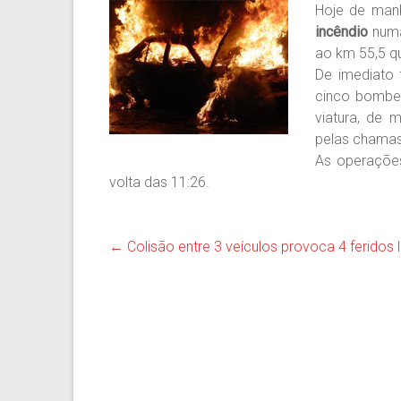
Hoje de manh
incêndio
numa
ao km 55,5 qu
De imediato 
cinco bombe
viatura, de 
pelas chamas 
As operaçõe
volta das 11:26.
←
Colisão entre 3 veículos provoca 4 feridos l