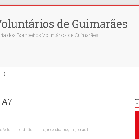
oluntários de Guimarães
ria dos Bombeiros Voluntários de Guimarães
ÃO)
 A7
T
s Voluntários de Guimarães
,
incendio
,
mégane
,
renault