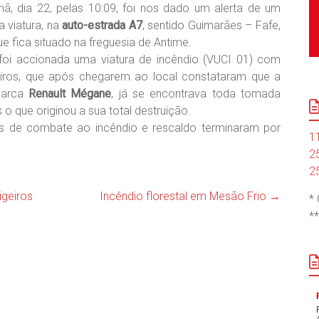
ã, dia 22, pelas 10:09, foi nos dado um alerta de um
 viatura, na
auto-estrada A7
, sentido Guimarães – Fafe,
e fica situado na freguesia de Antime.
foi accionada uma viatura de incêndio (VUCI 01) com
iros, que após chegarem ao local constataram que a
marca
Renault Mégane
, já se encontrava toda tomada
o que originou a sua total destruição.
s de combate ao incêndio e rescaldo terminaram por
1
2
2
igeiros
Incêndio florestal em Mesão Frio
→
*
*