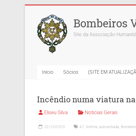
Skip
to
Bombeiros V
content
Site da Associação Humanitá
Início
Sócios
(SITE EM ATUALIZAÇ
Incêndio numa viatura na
Eliseu Silva
Noticias Gerais
22/10/2010
A7
,
Antime
,
auto-estrada
,
Bombeiro