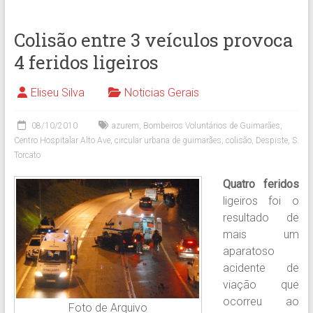
Colisão entre 3 veículos provoca
4 feridos ligeiros
Eliseu Silva
Noticias Gerais
08/10/2010
azurem
,
Bombeiros Voluntários de Guimarães
,
Centro Hospitalar Alto Ave
,
circular urbana de guimarães
,
colisão
,
Despiste
,
S.
Torcato
Quatro feridos
ligeiros foi o
resultado de
mais um
aparatoso
acidente de
viação que
ocorreu ao
Foto de Arquivo