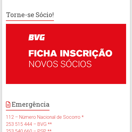
Torne-se Sócio!
Emergência
112 – Número Nacional de Socorro *
253 515 444 – BVG **
253 540 660 – PSP **