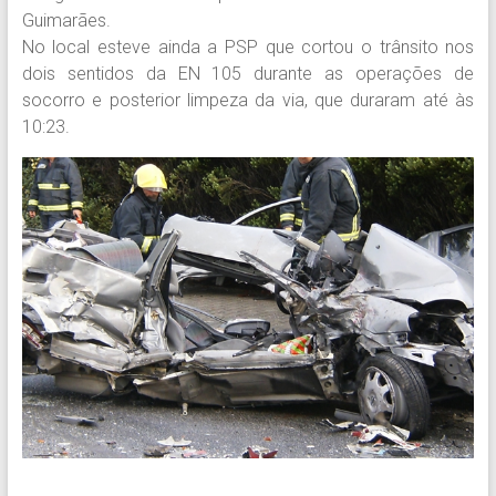
Guimarães.
No local esteve ainda a PSP que cortou o trânsito nos
dois sentidos da EN 105 durante as operações de
socorro e posterior limpeza da via, que duraram até às
10:23.