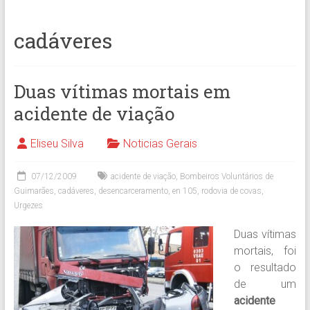
cadáveres
Duas vítimas mortais em
acidente de viação
Eliseu Silva
Noticias Gerais
07/12/2009
acidente de viação
,
Bombeiros Voluntários de
Guimarães
,
cadáveres
,
desencarceramento
,
en 105
,
rodovia de covas
,
Urgezes
Duas vítimas
mortais, foi
o resultado
de um
acidente