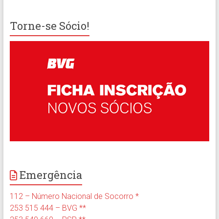
Torne-se Sócio!
Emergência
112 – Número Nacional de Socorro *
253 515 444 – BVG **