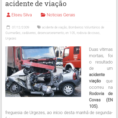
acidente de viação
Eliseu Silva
Noticias Gerais
07/12/2009
acidente de viação
,
Bombeiros Voluntários de
Guimarães
,
cadáveres
,
desencarceramento
,
en 105
,
rodovia de covas
,
Urgezes
Duas vítimas
mortais, foi
o resultado
de um
acidente
viação
que
ocorreu na
Rodovia de
Covas (EN
105)
,
freguesia de Urgezes, ao início desta manhã de segunda-