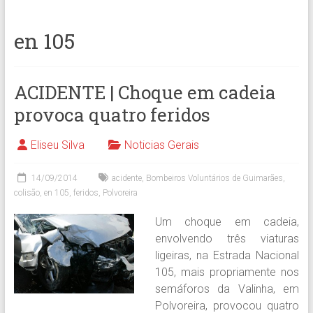
en 105
ACIDENTE | Choque em cadeia
provoca quatro feridos
Eliseu Silva
Noticias Gerais
14/09/2014
acidente
,
Bombeiros Voluntários de Guimarães
,
colisão
,
en 105
,
feridos
,
Polvoreira
Um choque em cadeia,
envolvendo três viaturas
ligeiras, na Estrada Nacional
105, mais propriamente nos
semáforos da Valinha, em
Polvoreira, provocou quatro