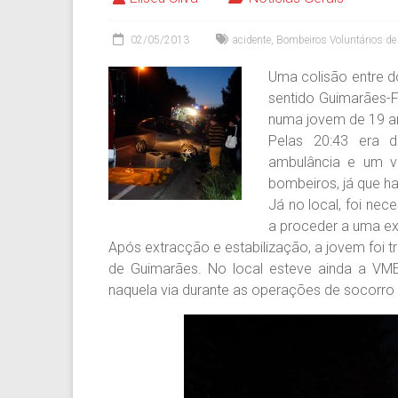
02/05/2013
acidente
,
Bombeiros Voluntários d
Uma colisão entre do
sentido Guimarães-F
numa jovem de 19 anos
Pelas 20:43 era 
ambulância e um v
bombeiros, já que h
Já no local, foi nec
a proceder a uma ex
Após extracção e estabilização, a jovem foi t
de Guimarães. No local esteve ainda a VM
naquela via durante as operações de socorro 