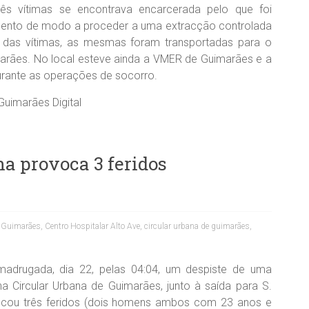
ês vítimas se encontrava encarcerada pelo que foi
amento de modo a proceder a uma extracção controlada
 das vítimas, as mesmas foram transportadas para o
marães. No local esteve ainda a VMER de Guimarães e a
urante as operações de socorro.
Guimarães Digital
na provoca 3 feridos
e Guimarães
,
Centro Hospitalar Alto Ave
,
circular urbana de guimarães
,
madrugada, dia 22, pelas 04:04, um despiste de uma
a na Circular Urbana de Guimarães, junto à saída para S.
ocou três feridos (dois homens ambos com 23 anos e