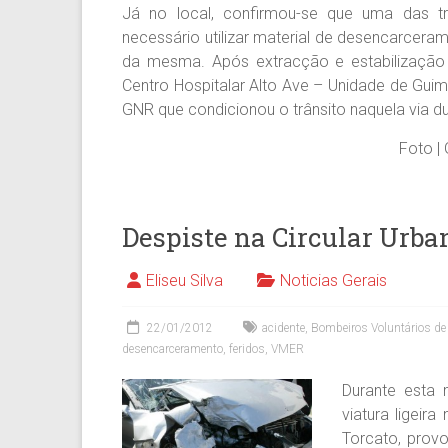
Já no local, confirmou-se que uma das tr
necessário utilizar material de desencarcer
da mesma. Após extracção e estabilização
Centro Hospitalar Alto Ave – Unidade de Gui
GNR que condicionou o trânsito naquela via d
Foto | 
Despiste na Circular Urba
Eliseu Silva
Noticias Gerais
22/01/2012
acidente
,
Bombeiros Voluntários d
desencarceramento
,
feridos
,
VMER
Durante esta 
viatura ligeir
Torcato, prov