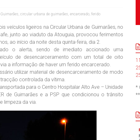
e Guimarães
,
circular urbana de guimarães
,
encarcerado
,
ferido
is veículos ligeiros na Circular Urbana de Guimarães, no
afe, junto ao viaduto da Atouguia, provocou ferimentos
, ao início da noite desta quinta-feira, dia 2.
dado o alerta, sendo de imediato accionado uma
eículo de desencarceramento com um total de oito
1
avia a informação de haver um ferido encarcerado.
2
essário utilizar material de desencarceramento de modo
2
tracção controlada da vítima.
ransportada para o Centro Hospitalar Alto Ave – Unidade
*
ER de Guimarães e a PSP que condicionou o trânsito
*
e limpeza da via.