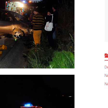
D
N
N