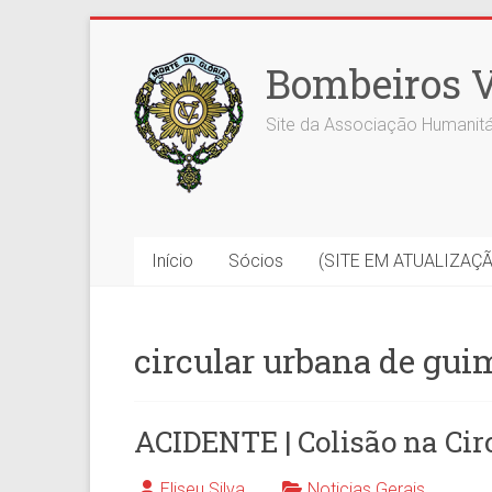
Skip
to
Bombeiros V
content
Site da Associação Humanitá
Início
Sócios
(SITE EM ATUALIZAÇ
circular urbana de gui
ACIDENTE | Colisão na Cir
Eliseu Silva
Noticias Gerais