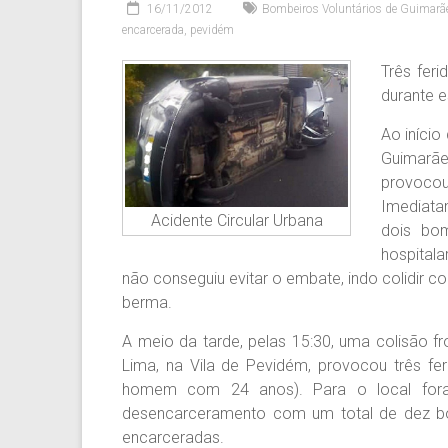
16/11/2012
Bombeiros Voluntários de Guimarã
encarcerada
,
pevidém
Três feri
durante es
Ao início
Guimarãe
provoco
Imediata
Acidente Circular Urbana
dois bom
hospitala
não conseguiu evitar o embate, indo colidir co
berma.
A meio da tarde, pelas 15:30, uma colisão fro
Lima, na Vila de Pevidém, provocou três fe
homem com 24 anos). Para o local fora
desencarceramento com um total de dez bom
encarceradas.