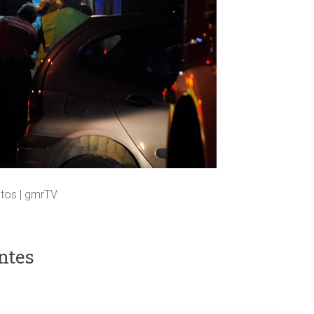
otos | gmrTV
ntes