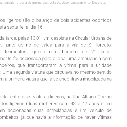
es
,
circular urbana de guimarães
,
colisão
,
desencarceramento
,
Despiste
,
dos ligeiros são o balanço de dois acidentes ocorridos
ta sexta-feira, dia 16.
 da tarde, pelas 13:01, um despiste na Circular Urbana de
s, junto ao nó de saída para a vila de S. Torcato,
u ferimentos ligeiros num homem de 21 anos.
mente foi accionada para o local uma ambulância com
beiros, que transportaram a vítima para a unidade
r.
Uma segunda viatura que circulava no mesmo sentido
m a primeira viatura que já se encontrava imobilizada na
ntal entre duas viaturas ligeiras, na Rua Albano Coelho
ridos ligeiros (duas mulheres com 43 e 47 anos e um
m accionadas duas ambulâncias e um veículo de
beiros, já que havia a informação de haver vítimas