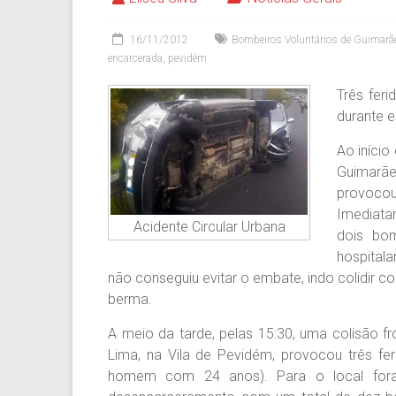
16/11/2012
Bombeiros Voluntários de Guimarã
encarcerada
,
pevidém
Três feri
durante es
Ao início
Guimarãe
provoco
Imediata
Acidente Circular Urbana
dois bom
hospitala
não conseguiu evitar o embate, indo colidir co
berma.
A meio da tarde, pelas 15:30, uma colisão fro
Lima, na Vila de Pevidém, provocou três fe
homem com 24 anos). Para o local fora