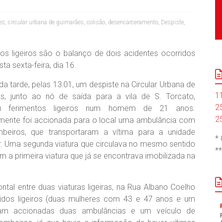
es
,
circular urbana de guimarães
,
colisão
,
desencarceramento
,
Despiste
,
dos ligeiros são o balanço de dois acidentes ocorridos
ta sexta-feira, dia 16.
 da tarde, pelas 13:01, um despiste na Circular Urbana de
1
s, junto ao nó de saída para a vila de S. Torcato,
2
u ferimentos ligeiros num homem de 21 anos.
2
mente foi accionada para o local uma ambulância com
beiros, que transportaram a vítima para a unidade
*
r.
Uma segunda viatura que circulava no mesmo sentido
*
m a primeira viatura que já se encontrava imobilizada na
ntal entre duas viaturas ligeiras, na Rua Albano Coelho
ridos ligeiros (duas mulheres com 43 e 47 anos e um
m accionadas duas ambulâncias e um veículo de