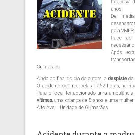
freguesia 
anos.
De imedi
desencarc
pela VMER 
Face ao 
necessário
Após ext
transport
Guimarães.
Ainda ao final do dia de ontem, o
despiste
de 
O acidente ocorreu pelas 17:52 horas, na Ru
Para o local foi accionado uma ambulância
vítimas
, uma criança de 5 anos e uma mulher 
Alto Ave – Unidade de Guimarães.
Acidente durante a madr