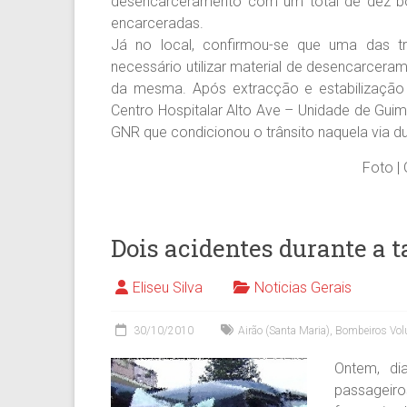
desencarceramento com um total de dez bom
encarceradas.
Já no local, confirmou-se que uma das tr
necessário utilizar material de desencarcer
da mesma. Após extracção e estabilização
Centro Hospitalar Alto Ave – Unidade de Gui
GNR que condicionou o trânsito naquela via d
Foto | 
Dois acidentes durante a 
Eliseu Silva
Noticias Gerais
30/10/2010
Airão (Santa Maria)
,
Bombeiros Vol
Ontem, di
passageir