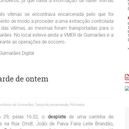
beiros, já que havia a informação de haver vítimas
ês vítimas se encontrava encarcerada pelo que foi
amento de modo a proceder a uma extracção controlada
 das vítimas, as mesmas foram transportadas para o
marães. No local esteve ainda a VMER de Guimarães e a
urante as operações de socorro.
Guimarães Digital
tarde de ontem
untários de Guimarães
,
Despiste
,
encarcerada
,
Polvoreira
a 29, pelas 16:32, o
despiste
de uma carrinha de
os na Rua Cmdt. João de Paiva Faria Leite Brandão,