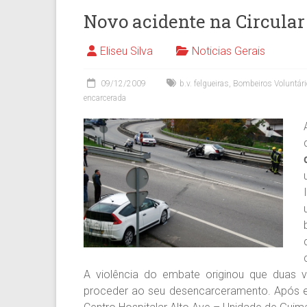
Novo acidente na Circula
Eliseu Silva
Noticias Gerais
09/12/2009
b.v. felgueiras
,
Bombeiros Voluntár
encarcerada
A violência do embate originou que duas 
proceder ao seu desencarceramento. Após e