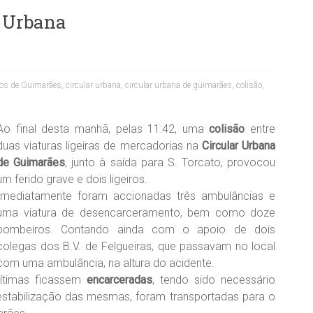
r Urbana
ios de Guimarães
,
circular urbana
,
circular urbana de guimarães
,
colisão
,
Ao final desta manhã, pelas 11:42, uma
colisão
entre
duas viaturas ligeiras de mercadorias na
Circular Urbana
de Guimarães
, junto à saída para S. Torcato, provocou
um ferido grave e dois ligeiros.
Imediatamente foram accionadas três ambulâncias e
uma viatura de desencarceramento, bem como doze
bombeiros. Contando ainda com o apoio de dois
colegas dos B.V. de Felgueiras, que passavam no local
com uma ambulância, na altura do acidente.
vítimas ficassem
encarceradas
, tendo sido necessário
stabilização das mesmas, foram transportadas para o