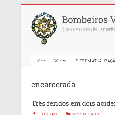
Skip
to
Bombeiros V
content
Site da Associação Humanitá
Início
Sócios
(SITE EM ATUALIZAÇ
encarcerada
Três feridos em dois acide
Eliseu Silva
Noticias Gerais