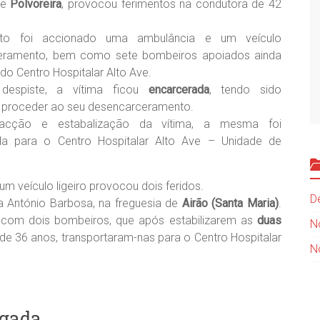
de
Polvoreira
, provocou ferimentos na condutora de 42
ato foi accionado uma ambulância e um veículo
eramento, bem como sete bombeiros apoiados ainda
do Centro Hospitalar Alto Ave.
despiste, a vítima ficou
encarcerada
, tendo sido
 proceder ao seu desencarceramento.
racção e estabalização da vítima, a mesma foi
ada para o Centro Hospitalar Alto Ave – Unidade de
um veículo ligeiro provocou dois feridos.
D
a António Barbosa, na freguesia de
Airão (Santa Maria)
.
 com dois bombeiros, que após estabilizarem as
duas
N
de 36 anos, transportaram-nas para o Centro Hospitalar
N
ugada