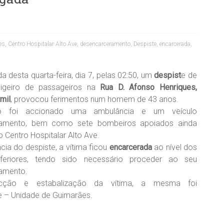
es
,
Centro Hospitalar Alto Ave
,
desencarceramento
,
Despiste
,
encarcerada
,
 desta quarta-feira, dia 7, pelas 02:50, um
despist
e de
ligeiro de passageiros na
Rua D. Afonso Henriques,
mil
, provocou ferimentos num homem de 43 anos.
o foi accionado uma ambulância e um veículo
ramento, bem como sete bombeiros apoiados ainda
 Centro Hospitalar Alto Ave.
cia do despiste, a vítima ficou
encarcerada
ao nível dos
feriores, tendo sido necessário proceder ao seu
amento.
cção e estabalização da vítima, a mesma foi
ve – Unidade de Guimarães.