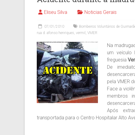
Eliseu Silva
Noticias Gerais
07/01/2010
Bombeiros Voluntários de Guimarã
rua d. afonso henriques
,
vermil
,
VMER
Na madrugada
um veículo 
freguesia
Ver
De imediat
desencarce
pela VMER do
Face a violên
membros in
desencarcer
Após extra
transportada para o Centro Hospitalar Alto A