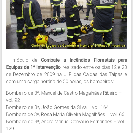
– módulo de
Combate a Incêndios Florestais para
Equipas de 1ª Intervenção
, realizado entre os dias 12 e 20
de Dezembro de 2009 na ULF das Caldas das Taipas e
com uma carga horária de 50 horas, os bombeiros:
Bombeiro de 3ª, Manuel de Castro Magalhães Ribeiro –
vol. 92
Bombeiro de 3ª, João Gomes da Silva – vol. 164
Bombeira de 3ª, Rosa Maria Oliveira Magalhães – vol. 66
Bombeiro de 3ª, André Manuel Carvalho Fernandes – vol.
129