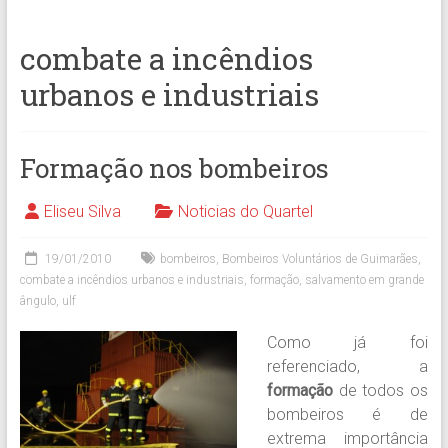
combate a incêndios
urbanos e industriais
Formação nos bombeiros
Eliseu Silva
Noticias do Quartel
19/01/2010
bombeiros
,
Bombeiros Voluntários de Guimarães
,
combate a incêndios urbanos e industriais
,
formação
,
salvamento em grande
ângulo
,
ulf
Como já foi
referenciado, a
formação
de todos os
bombeiros é de
extrema importância