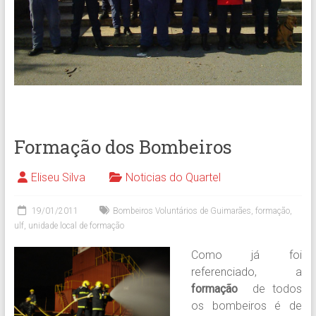
Formação dos Bombeiros
Eliseu Silva
Noticias do Quartel
19/01/2011
Bombeiros Voluntários de Guimarães
,
formação
,
ulf
,
unidade local de formação
Como já foi
referenciado, a
formação
de todos
os bombeiros é de