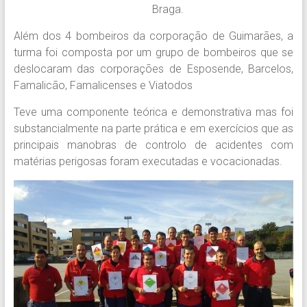
Braga.
Além dos 4 bombeiros da corporação de Guimarães, a
turma foi composta por um grupo de bombeiros que se
deslocaram das corporações de Esposende, Barcelos,
Famalicão, Famalicenses e Viatodos
Teve uma componente teórica e demonstrativa mas foi
substancialmente na parte prática e em exercícios que as
principais manobras de controlo de acidentes com
matérias perigosas foram executadas e vocacionadas.