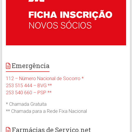
Emergência
112 – Número Nacional de Socorro *
253 515 444 – BVG **
253 540 660 – PSP **
* Chamada Gratuita
** Chamada para a Rede Fixa Nacional
Farmácias de Serviço.net