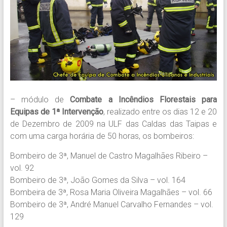
– módulo de
Combate a Incêndios Florestais para
Equipas de 1ª Intervenção
, realizado entre os dias 12 e 20
de Dezembro de 2009 na ULF das Caldas das Taipas e
com uma carga horária de 50 horas, os bombeiros:
Bombeiro de 3ª, Manuel de Castro Magalhães Ribeiro –
vol. 92
Bombeiro de 3ª, João Gomes da Silva – vol. 164
Bombeira de 3ª, Rosa Maria Oliveira Magalhães – vol. 66
Bombeiro de 3ª, André Manuel Carvalho Fernandes – vol.
129