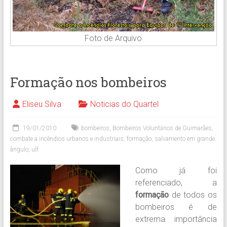
Foto de Arquivo
Formação nos bombeiros
Eliseu Silva
Noticias do Quartel
19/01/2010
bombeiros
,
Bombeiros Voluntários de Guimarães
,
combate a incêndios urbanos e industriais
,
formação
,
salvamento em grande
ângulo
,
ulf
Como já foi
referenciado, a
formação
de todos os
bombeiros é de
extrema importância