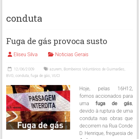
conduta
Fuga de gás provoca susto
Eliseu Silva
Noticias Gerais
12/06/2009
azurem
,
Bombeiros Voluntários de Guimarães
,
BVG
,
conduta
,
fuga de gás
,
VUCI
Hoje, pelas 16H12,
fomos accionados para
uma
fuga de gás
,
devido à ruptura de uma
conduta nas obras que
decorrem na Rua Conde
D. Henrique, freguesia de