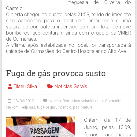
freguesia de Oliveira do
Castelo.
O alerta chegou ao quartel pelas 21:58, tendo de imediato
sido accionado para o local uma ambulância e uma
viatura de combate a incêndios com um total de nove
bombeiros, que contaram ainda com o apoio da VMER
de Guimarães.
A vítima, após estabilizada no local, foi transportada à
unidade de Guimarães do Centro Hospitalar do Alto Ave.
Fuga de gás provoca susto
Eliseu Silva
Noticias Gerais
18/06/2010
azurem
,
Bombeiros Voluntários de Guimarães
,
creixomil
,
edp gás
,
fuga de gás
,
incendio
,
psp
,
viatura
Ontem, dia 17 de
Junho, pelas 13:09,
fomos accionados