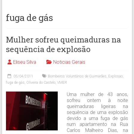
fuga de gás
Mulher sofreu queimaduras na
sequência de explosão
Eliseu Silva
Noticias Gerais
05/04/2011
Bombeiros Voluntários de Guimarães
,
Explosao
,
fuga de gás
,
Oliveira do Castelo
,
VMER
Uma mulher de 43 anos,
sofreu ontem à noite
queimaduras ligeiras na
sequência de uma explosão
devido a uma fuga de gás
num apartamento na Rua
Carlos Malheiro Dias, na