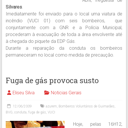
Abril, freguesia de
Silvares
.
Imediatamente foi enviado para o local uma viatura de
incêndio (VUCI 01) com seis bombeiros, que
conjuntamente com a GNR e a Polícia Municipal,
procederam à evacuação de toda a área envolvente até
à chegada do piquete da EDP Gás.
Durante a reparação da conduta os bombeiros
permaneceram no local como medida de precaução.
Fuga de gás provoca susto
Eliseu Silva
Noticias Gerais
12/06/2009
azurem
,
Bombeiros Voluntários de Guimarães
,
BVG
,
conduta
,
fuga de gás
,
VUCI
Hoje, pelas 16H12,