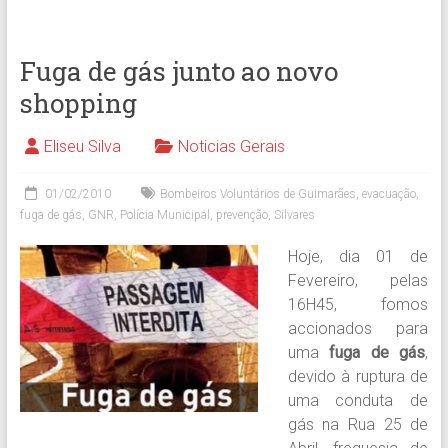
Fuga de gás junto ao novo
shopping
Eliseu Silva
Noticias Gerais
01/02/2010
Bombeiros Voluntários de Guimarães
,
evacuação
,
fuga de gás
,
GNR
,
Polícia Municipal
,
prevenção
,
Silvares
Hoje, dia 01 de
Fevereiro, pelas
16H45, fomos
accionados para
uma
fuga de gás
,
devido à ruptura de
uma conduta de
gás na Rua 25 de