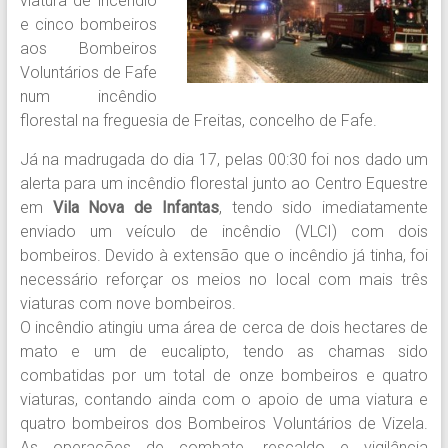
viatura de incêndio
e cinco bombeiros
aos Bombeiros
Voluntários de Fafe
num incêndio
florestal na freguesia de Freitas, concelho de Fafe.
Já na madrugada do dia 17, pelas 00:30 foi nos dado um
alerta para um incêndio florestal junto ao Centro Equestre
em
Vila Nova de Infantas
, tendo sido imediatamente
enviado um veículo de incêndio (VLCI) com dois
bombeiros. Devido à extensão que o incêndio já tinha, foi
necessário reforçar os meios no local com mais três
viaturas com nove bombeiros.
O incêndio atingiu uma área de cerca de dois hectares de
mato e um de eucalipto, tendo as chamas sido
combatidas por um total de onze bombeiros e quatro
viaturas, contando ainda com o apoio de uma viatura e
quatro bombeiros dos Bombeiros Voluntários de Vizela.
As operações de combate, rescaldo e vigilância