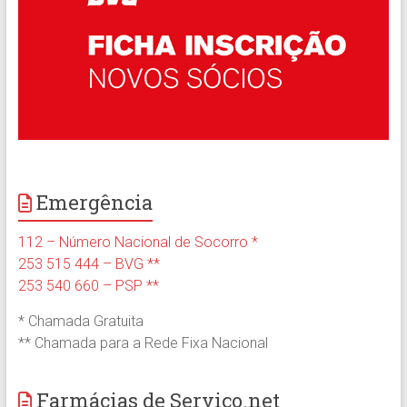
Emergência
112 – Número Nacional de Socorro *
253 515 444 – BVG **
253 540 660 – PSP **
* Chamada Gratuita
** Chamada para a Rede Fixa Nacional
Farmácias de Serviço.net