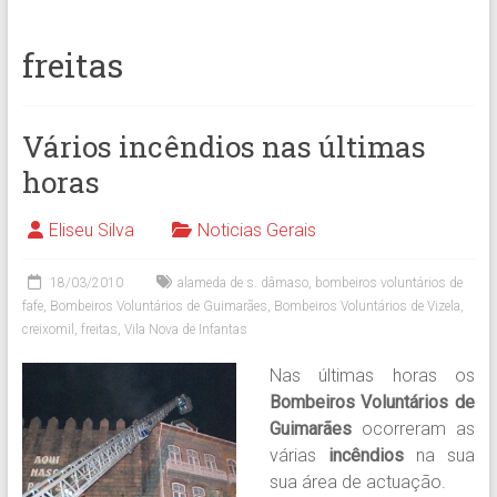
freitas
Vários incêndios nas últimas
horas
Eliseu Silva
Noticias Gerais
18/03/2010
alameda de s. dâmaso
,
bombeiros voluntários de
fafe
,
Bombeiros Voluntários de Guimarães
,
Bombeiros Voluntários de Vizela
,
creixomil
,
freitas
,
Vila Nova de Infantas
Nas últimas horas os
Bombeiros Voluntários de
Guimarães
ocorreram as
várias
incêndios
na sua
sua área de actuação.