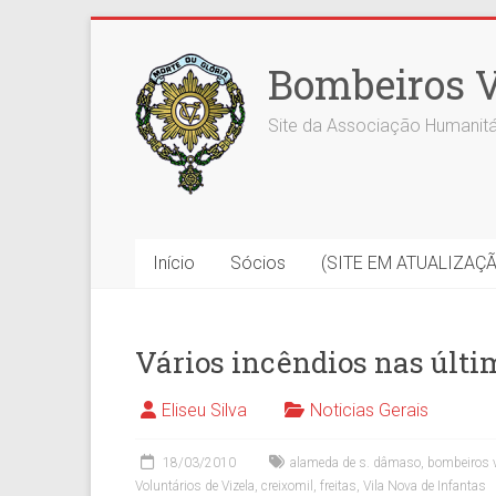
Skip
to
Bombeiros V
content
Site da Associação Humanitá
Início
Sócios
(SITE EM ATUALIZAÇ
Vários incêndios nas últi
Eliseu Silva
Noticias Gerais
18/03/2010
alameda de s. dâmaso
,
bombeiros v
Voluntários de Vizela
,
creixomil
,
freitas
,
Vila Nova de Infantas