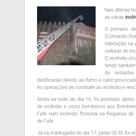
Nas últimas h
as várias
incê
O primeiro al
(Comando Dist
habitação na
viaturas de in
O incêndio pr
tendo também 
As restante
danificadas devido ao fumo e calor provocado
As operações de combate ao incêndio e resca
Ainda na noite do dia 16, foi prestado apoi
de incêndio e cinco bombeiros aos Bombeiro
Fafe num incêndio florestal na freguesia de 
de Fafe.
Já na madrugada do dia 17, pelas 00:30 foi n