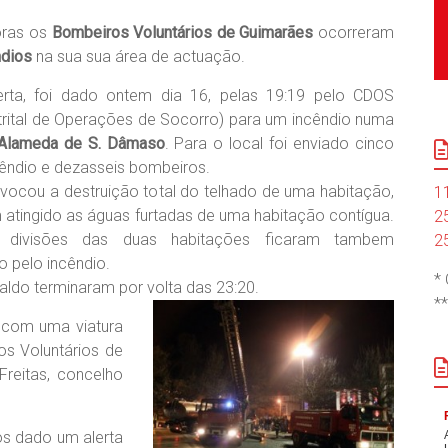
oras os
Bombeiros Voluntários de Guimarães
ocorreram
ndios
na sua sua área de actuação.
erta, foi dado ontem dia 16, pelas 19:19 pelo CDOS
rital de Operações de Socorro) para um incêndio numa
Alameda de S. Dâmaso
. Para o local foi enviado cinco
cêndio e dezasseis bombeiros.
ovocou a destruição total do telhado de uma habitação,
1
atingido as águas furtadas de uma habitação contígua.
2
s divisões das duas habitações ficaram tambem
2
 pelo incêndio.
*
ldo terminaram por volta das 23:20.
*
o com uma viatura
s Voluntários de
Freitas, concelho
os dado um alerta