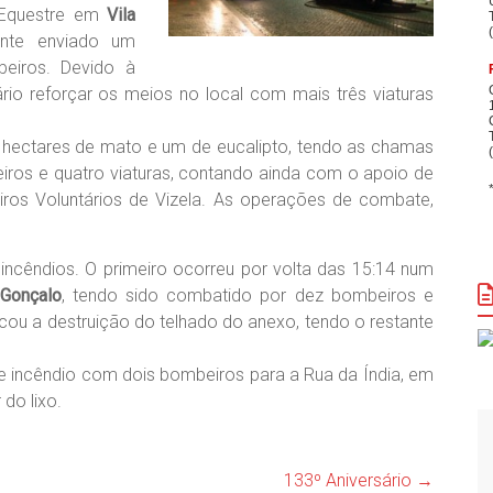
o Equestre em
Vila
ente enviado um
beiros. Devido à
ário reforçar os meios no local com mais três viaturas
s hectares de mato e um de eucalipto, tendo as chamas
ros e quatro viaturas, contando ainda com o apoio de
ros Voluntários de Vizela. As operações de combate,
 incêndios. O primeiro ocorreu por volta das 15:14 num
 Gonçalo
, tendo sido combatido por dez bombeiros e
ocou a destruição do telhado do anexo, tendo o restante
 de incêndio com dois bombeiros para a Rua da Índia, em
do lixo.
133º Aniversário
→