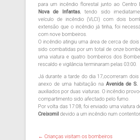
para um incêndio florestal junto ao Centr
Nova de Infantas
, tendo sido imediatam
veículo de incêndio (VLCI) com dois bom
extensão que o incêndio já tinha, foi necess
com nove bombeiros.
O incêndio atingiu uma área de cerca de doi
sido combatidas por um total de onze bombei
uma viatura e quatro bombeiros dos Bombei
rescaldo e vigilância terminaram pelas 03:00.
Já durante a tarde do dia 17,ocorreram dois
anexo de uma habitação na
Avenida de S.
auxiliados por duas viaturas. O incêndio prov
compartimento sido afectado pelo fumo.
Por volta das 17:08, foi enviado uma viatura
Creixomil
devido a um incêndio num contentor 
←
Crianças visitam os bombeiros